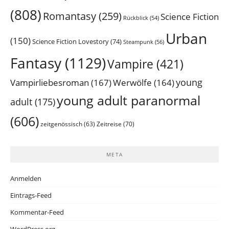
(808)
Romantasy
(259)
Science Fiction
Rückblick
(54)
Urban
(150)
Science Fiction Lovestory
(74)
Steampunk
(56)
Fantasy
(1129)
Vampire
(421)
young
Vampirliebesroman
(167)
Werwölfe
(164)
young adult paranormal
adult
(175)
(606)
Zeitreise
(70)
zeitgenössisch
(63)
META
Anmelden
Eintrags-Feed
Kommentar-Feed