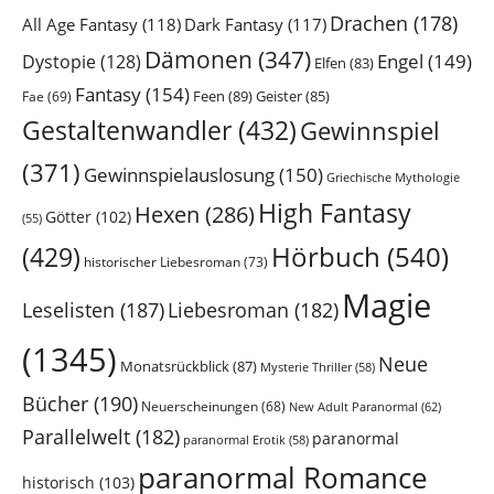
Drachen
(178)
All Age Fantasy
(118)
Dark Fantasy
(117)
Dämonen
(347)
Engel
(149)
Dystopie
(128)
Elfen
(83)
Fantasy
(154)
Feen
(89)
Geister
(85)
Fae
(69)
Gestaltenwandler
(432)
Gewinnspiel
(371)
Gewinnspielauslosung
(150)
Griechische Mythologie
High Fantasy
Hexen
(286)
Götter
(102)
(55)
Hörbuch
(540)
(429)
historischer Liebesroman
(73)
Magie
Leselisten
(187)
Liebesroman
(182)
(1345)
Neue
Monatsrückblick
(87)
Mysterie Thriller
(58)
Bücher
(190)
Neuerscheinungen
(68)
New Adult Paranormal
(62)
Parallelwelt
(182)
paranormal
paranormal Erotik
(58)
paranormal Romance
historisch
(103)