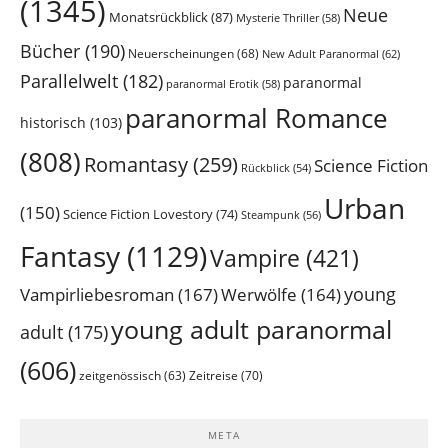
(1345)
Neue
Monatsrückblick
(87)
Mysterie Thriller
(58)
Bücher
(190)
Neuerscheinungen
(68)
New Adult Paranormal
(62)
Parallelwelt
(182)
paranormal
paranormal Erotik
(58)
paranormal Romance
historisch
(103)
(808)
Romantasy
(259)
Science Fiction
Rückblick
(54)
Urban
(150)
Science Fiction Lovestory
(74)
Steampunk
(56)
Fantasy
(1129)
Vampire
(421)
young
Vampirliebesroman
(167)
Werwölfe
(164)
young adult paranormal
adult
(175)
(606)
Zeitreise
(70)
zeitgenössisch
(63)
META