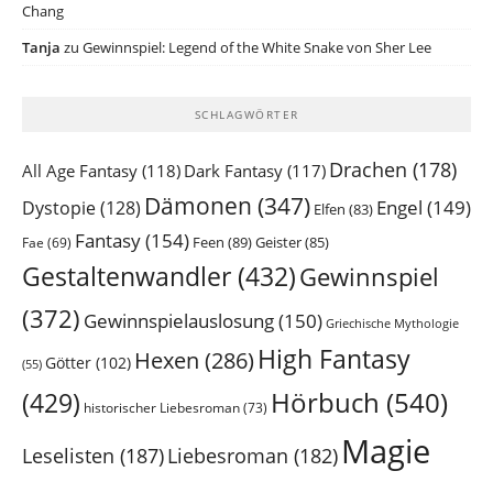
Chang
Tanja
zu
Gewinnspiel: Legend of the White Snake von Sher Lee
SCHLAGWÖRTER
Drachen
(178)
All Age Fantasy
(118)
Dark Fantasy
(117)
Dämonen
(347)
Engel
(149)
Dystopie
(128)
Elfen
(83)
Fantasy
(154)
Feen
(89)
Geister
(85)
Fae
(69)
Gestaltenwandler
(432)
Gewinnspiel
(372)
Gewinnspielauslosung
(150)
Griechische Mythologie
High Fantasy
Hexen
(286)
Götter
(102)
(55)
Hörbuch
(540)
(429)
historischer Liebesroman
(73)
Magie
Leselisten
(187)
Liebesroman
(182)