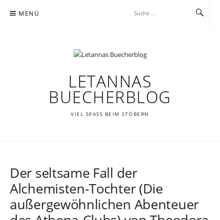
Zum
MENÜ
Inhalt
springen
LETANNAS
BUECHERBLOG
VIEL SPASS BEIM STÖBERN
Der seltsame Fall der
Alchemisten-Tochter (Die
außergewöhnlichen Abenteuer
des Athena-Clubs) von Theodora