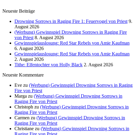
Neueste Beiträge
Drowning Sorrows in Raging Fire 1: Feuervogel von Priest
9.
August 2026
(Werbung) Gewinnspiel Drowning Sorrows in Raging Fire
von Priest
8. August 2026
Gewinnspielauslosung: Red Star Rebels von Amie Kaufman
6. August 2026
Gewinnspielauslosung: Red Star Rebels von Amie Kaufman
2. August 2026
Tithe: Elfentochter von Holly Black
2. August 2026
Neueste Kommentare
Eve
zu
(Werbung) Gewinnspiel Drowning Sorrows in Raging
Fire von Priest
Marga
zu
(Werbung) Gewinnspiel Drowning Sorrows in
Raging Fire von Priest
Christoph
zu
(Werbung) Gewinnspiel Drowning Sorrows in
Raging Fire von Priest
Carmen
zu
(Werbung) Gewinnspiel Drowning Sorrows in
Raging Fire von Priest
Christiane
zu
(Werbung) Gewinnspiel Drowning Sorrows in
Raging Fire von Priest