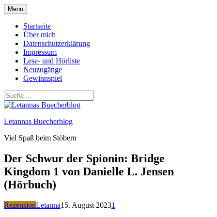
Zum
Menü
Inhalt
springen
Startseite
Über mich
Datenschutzerklärung
Impressum
Lese- und Hörliste
Neuzugänge
Gewinnspiel
Letannas Buecherblog
Viel Spaß beim Stöbern
Der Schwur der Spionin: Bridge
Kingdom 1 von Danielle L. Jensen
(Hörbuch)
Rezension
Letanna
15. August 2023
1