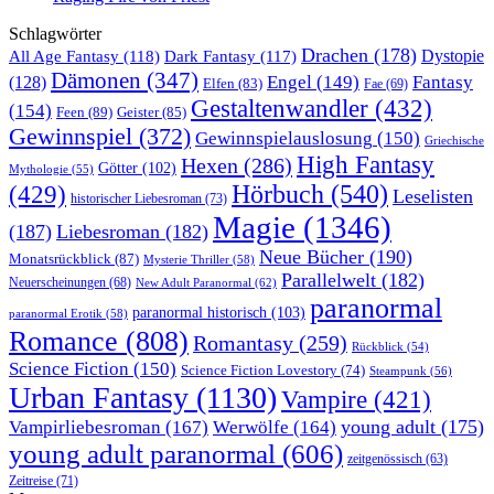
Schlagwörter
Drachen
(178)
All Age Fantasy
(118)
Dystopie
Dark Fantasy
(117)
Dämonen
(347)
Engel
(149)
Fantasy
(128)
Elfen
(83)
Fae
(69)
Gestaltenwandler
(432)
(154)
Feen
(89)
Geister
(85)
Gewinnspiel
(372)
Gewinnspielauslosung
(150)
Griechische
High Fantasy
Hexen
(286)
Götter
(102)
Mythologie
(55)
Hörbuch
(540)
(429)
Leselisten
historischer Liebesroman
(73)
Magie
(1346)
(187)
Liebesroman
(182)
Neue Bücher
(190)
Monatsrückblick
(87)
Mysterie Thriller
(58)
Parallelwelt
(182)
Neuerscheinungen
(68)
New Adult Paranormal
(62)
paranormal
paranormal historisch
(103)
paranormal Erotik
(58)
Romance
(808)
Romantasy
(259)
Rückblick
(54)
Science Fiction
(150)
Science Fiction Lovestory
(74)
Steampunk
(56)
Urban Fantasy
(1130)
Vampire
(421)
young adult
(175)
Vampirliebesroman
(167)
Werwölfe
(164)
young adult paranormal
(606)
zeitgenössisch
(63)
Zeitreise
(71)