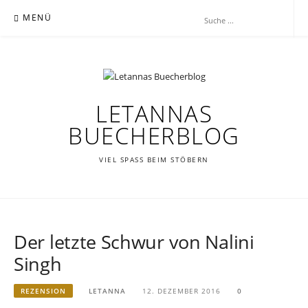
Zum
MENÜ
Inhalt
springen
LETANNAS
BUECHERBLOG
VIEL SPASS BEIM STÖBERN
Der letzte Schwur von Nalini
Singh
REZENSION
LETANNA
12. DEZEMBER 2016
0