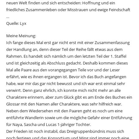
neuen Welt finden und sich entscheiden: Hoffnung und ein
friedliches Zusammenleben oder Misstrauen und ewige Feindschaft
…
Quelle: Lyx
Meine Meinung:
Ich fange dieses Mal erst gar nicht erst mit einer Zusammenfassung
der Handlung an, denn dieser Teil der Reihe fällt etwas aus dem
Rahmen. Es handelt sich nämlich um den letzten Teil der 1. Staffel
und ist gleichzeitig als Abschluss gedacht. Deshalb kommen dieses
Mal alle Paare aus den vorangegangen Teile vor und der Leser
erfährt, wie es ihnen ergangen ist. Bevor ich das Buch angefangen
habe, war mir das gar nicht bewusst und ich war erst einmal sehr
verwirrt. Denn ganz ehrlich, ich konnte mich nicht mehr an alle
Charaktere erinnern, aber zum Glück gibt es am Ende des Buches ein
Glossar mit den Namen aller Charaktere, was sehr hilfreich war.
Neben dem Wiedersehen mit den Paaren geht es noch um eine
entführte Wandlerin sowie um die mögliche Gefahr einer Entführung
für Naya, Sascha und Lucas 1-jähriger Tochter.
Der Frieden ist noch instabil, das Dreigruppenbündnis muss sich
noch festigen und das Konsortium und Ming sind immer noch eine