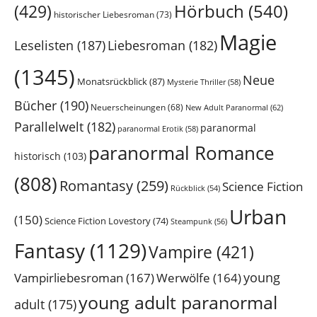
Hörbuch
(540)
(429)
historischer Liebesroman
(73)
Magie
Leselisten
(187)
Liebesroman
(182)
(1345)
Neue
Monatsrückblick
(87)
Mysterie Thriller
(58)
Bücher
(190)
Neuerscheinungen
(68)
New Adult Paranormal
(62)
Parallelwelt
(182)
paranormal
paranormal Erotik
(58)
paranormal Romance
historisch
(103)
(808)
Romantasy
(259)
Science Fiction
Rückblick
(54)
Urban
(150)
Science Fiction Lovestory
(74)
Steampunk
(56)
Fantasy
(1129)
Vampire
(421)
young
Vampirliebesroman
(167)
Werwölfe
(164)
young adult paranormal
adult
(175)