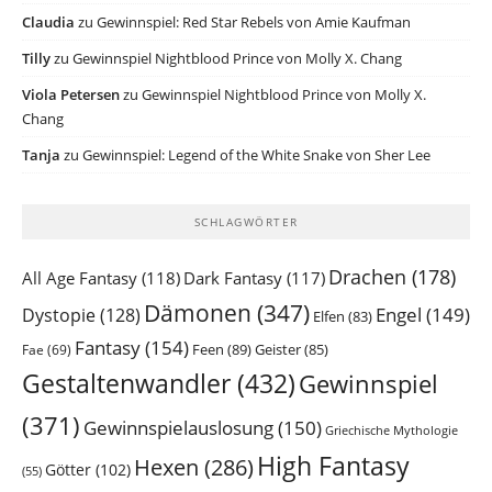
Claudia
zu
Gewinnspiel: Red Star Rebels von Amie Kaufman
Tilly
zu
Gewinnspiel Nightblood Prince von Molly X. Chang
Viola Petersen
zu
Gewinnspiel Nightblood Prince von Molly X.
Chang
Tanja
zu
Gewinnspiel: Legend of the White Snake von Sher Lee
SCHLAGWÖRTER
Drachen
(178)
All Age Fantasy
(118)
Dark Fantasy
(117)
Dämonen
(347)
Engel
(149)
Dystopie
(128)
Elfen
(83)
Fantasy
(154)
Feen
(89)
Geister
(85)
Fae
(69)
Gestaltenwandler
(432)
Gewinnspiel
(371)
Gewinnspielauslosung
(150)
Griechische Mythologie
High Fantasy
Hexen
(286)
Götter
(102)
(55)