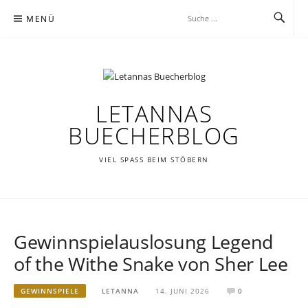
Zum
MENÜ
Inhalt
springen
LETANNAS
BUECHERBLOG
VIEL SPASS BEIM STÖBERN
Gewinnspielauslosung Legend
of the Withe Snake von Sher Lee
GEWINNSPIELE
LETANNA
14. JUNI 2026
0