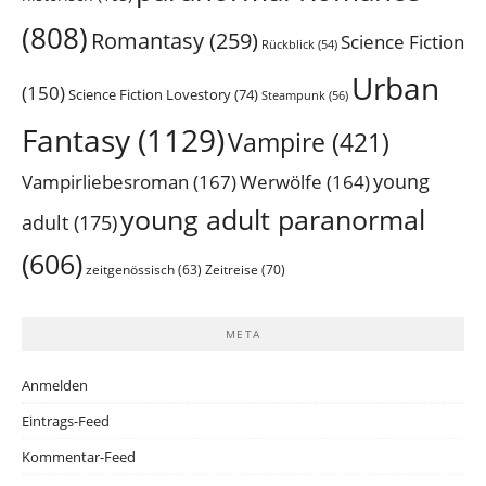
(808)
Romantasy
(259)
Science Fiction
Rückblick
(54)
Urban
(150)
Science Fiction Lovestory
(74)
Steampunk
(56)
Fantasy
(1129)
Vampire
(421)
young
Vampirliebesroman
(167)
Werwölfe
(164)
young adult paranormal
adult
(175)
(606)
Zeitreise
(70)
zeitgenössisch
(63)
META
Anmelden
Eintrags-Feed
Kommentar-Feed