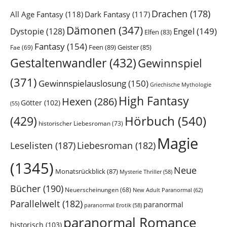
Drachen
(178)
All Age Fantasy
(118)
Dark Fantasy
(117)
Dämonen
(347)
Engel
(149)
Dystopie
(128)
Elfen
(83)
Fantasy
(154)
Feen
(89)
Geister
(85)
Fae
(69)
Gestaltenwandler
(432)
Gewinnspiel
(371)
Gewinnspielauslosung
(150)
Griechische Mythologie
High Fantasy
Hexen
(286)
Götter
(102)
(55)
Hörbuch
(540)
(429)
historischer Liebesroman
(73)
Magie
Leselisten
(187)
Liebesroman
(182)
(1345)
Neue
Monatsrückblick
(87)
Mysterie Thriller
(58)
Bücher
(190)
Neuerscheinungen
(68)
New Adult Paranormal
(62)
Parallelwelt
(182)
paranormal
paranormal Erotik
(58)
paranormal Romance
historisch
(103)