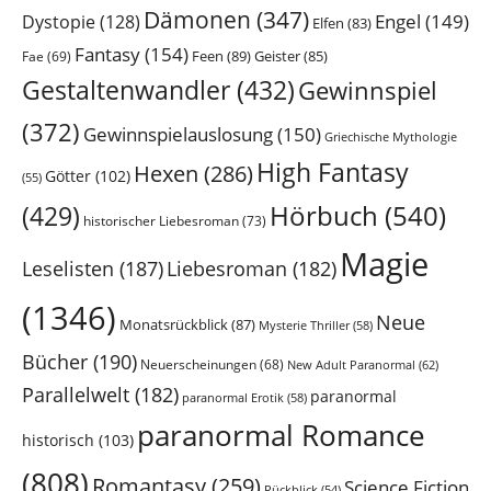
Dämonen
(347)
Engel
(149)
Dystopie
(128)
Elfen
(83)
Fantasy
(154)
Feen
(89)
Geister
(85)
Fae
(69)
Gestaltenwandler
(432)
Gewinnspiel
(372)
Gewinnspielauslosung
(150)
Griechische Mythologie
High Fantasy
Hexen
(286)
Götter
(102)
(55)
Hörbuch
(540)
(429)
historischer Liebesroman
(73)
Magie
Leselisten
(187)
Liebesroman
(182)
(1346)
Neue
Monatsrückblick
(87)
Mysterie Thriller
(58)
Bücher
(190)
Neuerscheinungen
(68)
New Adult Paranormal
(62)
Parallelwelt
(182)
paranormal
paranormal Erotik
(58)
paranormal Romance
historisch
(103)
(808)
Romantasy
(259)
Science Fiction
Rückblick
(54)