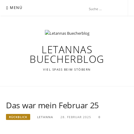
Zum
MENÜ
Inhalt
springen
LETANNAS
BUECHERBLOG
VIEL SPASS BEIM STÖBERN
Das war mein Februar 25
RÜCKBLICK
LETANNA
28. FEBRUAR 2025
0