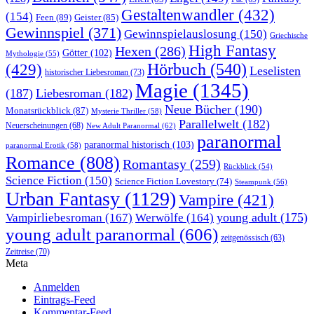
Gestaltenwandler
(432)
(154)
Feen
(89)
Geister
(85)
Gewinnspiel
(371)
Gewinnspielauslosung
(150)
Griechische
High Fantasy
Hexen
(286)
Götter
(102)
Mythologie
(55)
Hörbuch
(540)
(429)
Leselisten
historischer Liebesroman
(73)
Magie
(1345)
(187)
Liebesroman
(182)
Neue Bücher
(190)
Monatsrückblick
(87)
Mysterie Thriller
(58)
Parallelwelt
(182)
Neuerscheinungen
(68)
New Adult Paranormal
(62)
paranormal
paranormal historisch
(103)
paranormal Erotik
(58)
Romance
(808)
Romantasy
(259)
Rückblick
(54)
Science Fiction
(150)
Science Fiction Lovestory
(74)
Steampunk
(56)
Urban Fantasy
(1129)
Vampire
(421)
young adult
(175)
Vampirliebesroman
(167)
Werwölfe
(164)
young adult paranormal
(606)
zeitgenössisch
(63)
Zeitreise
(70)
Meta
Anmelden
Eintrags-Feed
Kommentar-Feed