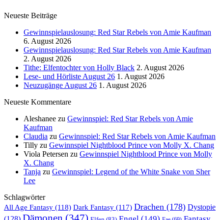
Neueste Beiträge
Gewinnspielauslosung: Red Star Rebels von Amie Kaufman
6. August 2026
Gewinnspielauslosung: Red Star Rebels von Amie Kaufman
2. August 2026
Tithe: Elfentochter von Holly Black
2. August 2026
Lese- und Hörliste August 26
1. August 2026
Neuzugänge August 26
1. August 2026
Neueste Kommentare
Aleshanee
zu
Gewinnspiel: Red Star Rebels von Amie
Kaufman
Claudia
zu
Gewinnspiel: Red Star Rebels von Amie Kaufman
Tilly
zu
Gewinnspiel Nightblood Prince von Molly X. Chang
Viola Petersen
zu
Gewinnspiel Nightblood Prince von Molly
X. Chang
Tanja
zu
Gewinnspiel: Legend of the White Snake von Sher
Lee
Schlagwörter
Drachen
(178)
All Age Fantasy
(118)
Dystopie
Dark Fantasy
(117)
Dämonen
(347)
Engel
(149)
Fantasy
(128)
Elfen
(83)
Fae
(69)