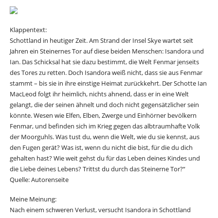
Klappentext:
Schottland in heutiger Zeit. Am Strand der Insel Skye wartet seit
Jahren ein Steinernes Tor auf diese beiden Menschen: Isandora und
Ian. Das Schicksal hat sie dazu bestimmt, die Welt Fenmar jenseits
des Tores zu retten. Doch Isandora weiß nicht, dass sie aus Fenmar
stammt – bis sie in ihre einstige Heimat zurückkehrt. Der Schotte Ian
MacLeod folgt ihr heimlich, nichts ahnend, dass er in eine Welt
gelangt, die der seinen ähnelt und doch nicht gegensätzlicher sein
könnte. Wesen wie Elfen, Elben, Zwerge und Einhörner bevölkern
Fenmar, und befinden sich im Krieg gegen das albtraumhafte Volk
der Moorguhls. Was tust du, wenn die Welt, wie du sie kennst, aus
den Fugen gerät? Was ist, wenn du nicht die bist, für die du dich
gehalten hast? Wie weit gehst du für das Leben deines Kindes und
die Liebe deines Lebens? Trittst du durch das Steinerne Tor?“
Quelle: Autorenseite
Meine Meinung:
Nach einem schweren Verlust, versucht Isandora in Schottland