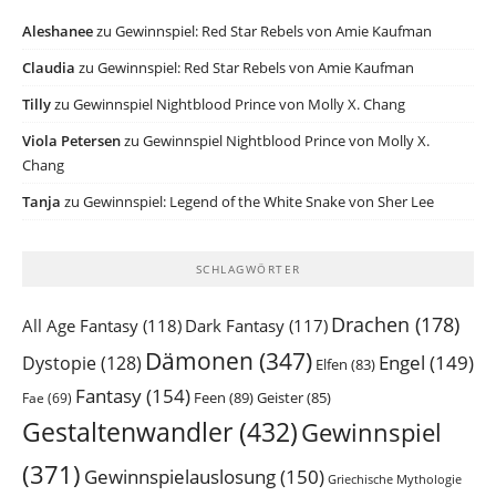
Aleshanee
zu
Gewinnspiel: Red Star Rebels von Amie Kaufman
Claudia
zu
Gewinnspiel: Red Star Rebels von Amie Kaufman
Tilly
zu
Gewinnspiel Nightblood Prince von Molly X. Chang
Viola Petersen
zu
Gewinnspiel Nightblood Prince von Molly X.
Chang
Tanja
zu
Gewinnspiel: Legend of the White Snake von Sher Lee
SCHLAGWÖRTER
Drachen
(178)
All Age Fantasy
(118)
Dark Fantasy
(117)
Dämonen
(347)
Engel
(149)
Dystopie
(128)
Elfen
(83)
Fantasy
(154)
Feen
(89)
Geister
(85)
Fae
(69)
Gestaltenwandler
(432)
Gewinnspiel
(371)
Gewinnspielauslosung
(150)
Griechische Mythologie