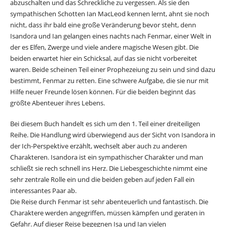
abzuschalten und das Schreckliche zu vergessen. Als sie den
sympathischen Schotten Ian MacLeod kennen lernt, ahnt sie noch
nicht, dass ihr bald eine große Veränderung bevor steht, denn
Isandora und Ian gelangen eines nachts nach Fenmar, einer Welt in
der es Elfen, Zwerge und viele andere magische Wesen gibt. Die
beiden erwartet hier ein Schicksal, auf das sie nicht vorbereitet
waren. Beide scheinen Teil einer Prophezeiung zu sein und sind dazu
bestimmt, Fenmar zu retten. Eine schwere Aufgabe, die sie nur mit
Hilfe neuer Freunde lösen können. Für die beiden beginnt das
größte Abenteuer ihres Lebens.
Bei diesem Buch handelt es sich um den 1. Teil einer dreiteiligen
Reihe. Die Handlung wird überwiegend aus der Sicht von Isandora in
der Ich-Perspektive erzählt, wechselt aber auch zu anderen
Charakteren. Isandora ist ein sympathischer Charakter und man
schließt sie rech schnell ins Herz. Die Liebesgeschichte nimmt eine
sehr zentrale Rolle ein und die beiden geben auf jeden Fall ein
interessantes Paar ab.
Die Reise durch Fenmar ist sehr abenteuerlich und fantastisch. Die
Charaktere werden angegriffen, müssen kämpfen und geraten in
Gefahr. Auf dieser Reise begegnen Isa und Ian vielen