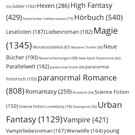
High Fantasy
Hexen
(286)
Götter
(102)
(55)
Hörbuch
(540)
(429)
historischer Liebesroman
(73)
Magie
Leselisten
(187)
Liebesroman
(182)
(1345)
Neue
Monatsrückblick
(87)
Mysterie Thriller
(58)
Bücher
(190)
Neuerscheinungen
(68)
New Adult Paranormal
(62)
Parallelwelt
(182)
paranormal
paranormal Erotik
(58)
paranormal Romance
historisch
(103)
(808)
Romantasy
(259)
Science Fiction
Rückblick
(54)
Urban
(150)
Science Fiction Lovestory
(74)
Steampunk
(56)
Fantasy
(1129)
Vampire
(421)
young
Vampirliebesroman
(167)
Werwölfe
(164)