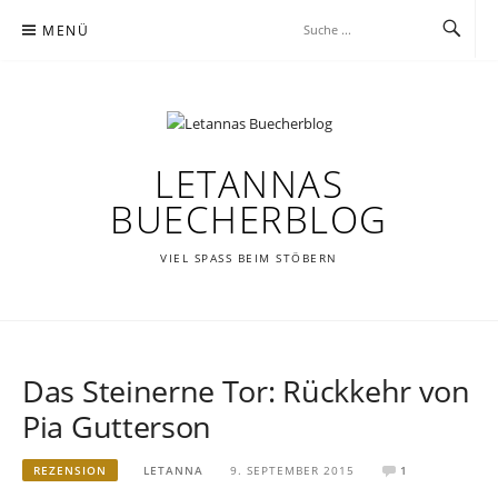
Zum
MENÜ
Inhalt
springen
LETANNAS
BUECHERBLOG
VIEL SPASS BEIM STÖBERN
Das Steinerne Tor: Rückkehr von
Pia Gutterson
REZENSION
LETANNA
9. SEPTEMBER 2015
1