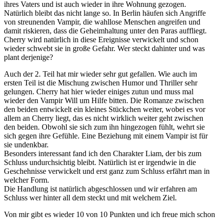
ihres Vaters und ist auch wieder in ihre Wohnung gezogen.
Natürlich bleibt das nicht lange so. In Berlin häufen sich Angriffe
von streunenden Vampir, die wahllose Menschen angreifen und
damit riskieren, dass die Geheimhaltung unter den Paras auffliegt.
Cherry wird natürlich in diese Ereignisse verwickelt und schon
wieder schwebt sie in große Gefahr. Wer steckt dahinter und was
plant derjenige?
Auch der 2. Teil hat mir wieder sehr gut gefallen. Wie auch im
ersten Teil ist die Mischung zwischen Humor und Thriller sehr
gelungen. Cherry hat hier wieder einiges zutun und muss mal
wieder den Vampir Will um Hilfe bitten. Die Romanze zwischen
den beiden entwickelt ein kleines Stückchen weiter, wobei es vor
allem an Cherry liegt, das es nicht wirklich weiter geht zwischen
den beiden. Obwohl sie sich zum ihn hingezogen fühlt, wehrt sie
sich gegen ihre Gefühle. Eine Beziehung mit einem Vampir ist für
sie undenkbar.
Besonders interessant fand ich den Charakter Liam, der bis zum
Schluss undurchsichtig bleibt. Natürlich ist er irgendwie in die
Geschehnisse verwickelt und erst ganz zum Schluss erfährt man in
welcher Form.
Die Handlung ist natürlich abgeschlossen und wir erfahren am
Schluss wer hinter all dem steckt und mit welchem Ziel.
Von mir gibt es wieder 10 von 10 Punkten und ich freue mich schon