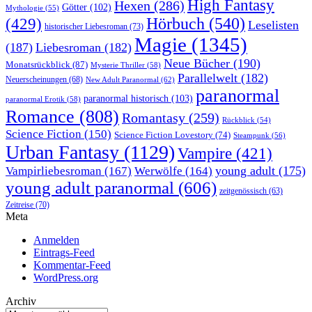
High Fantasy
Hexen
(286)
Götter
(102)
Mythologie
(55)
Hörbuch
(540)
(429)
Leselisten
historischer Liebesroman
(73)
Magie
(1345)
(187)
Liebesroman
(182)
Neue Bücher
(190)
Monatsrückblick
(87)
Mysterie Thriller
(58)
Parallelwelt
(182)
Neuerscheinungen
(68)
New Adult Paranormal
(62)
paranormal
paranormal historisch
(103)
paranormal Erotik
(58)
Romance
(808)
Romantasy
(259)
Rückblick
(54)
Science Fiction
(150)
Science Fiction Lovestory
(74)
Steampunk
(56)
Urban Fantasy
(1129)
Vampire
(421)
young adult
(175)
Vampirliebesroman
(167)
Werwölfe
(164)
young adult paranormal
(606)
zeitgenössisch
(63)
Zeitreise
(70)
Meta
Anmelden
Eintrags-Feed
Kommentar-Feed
WordPress.org
Archiv