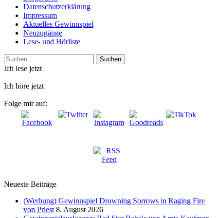
Datenschutzerklärung
Impressum
Aktuelles Gewinnspiel
Neuzugänge
Lese- und Hörliste
Suchen
nach:
Ich lese jetzt
Ich höre jetzt
Folge mir auf:
Neueste Beiträge
(Werbung) Gewinnspiel Drowning Sorrows in Raging Fire
von Priest
8. August 2026