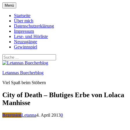
Zum
Menü
Inhalt
springen
Startseite
Über mich
Datenschutzerklärung
Impressum
Lese- und Hörliste
Neuzugänge
Gewinnspiel
Letannas Buecherblog
Viel Spaß beim Stöbern
City of Death – Blutiges Erbe von Lolaca
Manhisse
Rezension
Letanna
4. April 2013
0