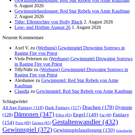
Gewinnspielauslosung: Red Star Rebels von Amie Kaufman
6. August 2026
Gewinnspielauslosung: Red Star Rebels von Amie Kaufman
2. August 2026
Tithe: Elfentochter von Holly Black
2. August 2026
Lese- und Hörliste August 26
1. August 2026
Neueste Kommentare
Axel V.
zu
(Werbung) Gewinnspiel Drowning Sorrows in
Raging Fire von Priest
Viola Petersen
zu
(Werbung) Gewinnspiel Drowning Sorrows
in Raging Fire von Priest
TillyNäht
zu
(Werbung) Gewinnspiel Drowning Sorrows in
Raging Fire von Priest
Aleshanee
zu
Gewinnspiel: Red Star Rebels von Amie
Kaufman
Claudia
zu
Gewinnspiel: Red Star Rebels von Amie Kaufman
Schlagwörter
Drachen
(178)
All Age Fantasy
(118)
Dystopie
Dark Fantasy
(117)
Dämonen
(347)
Engel
(149)
Fantasy
(128)
Elfen
(83)
Fae
(69)
Gestaltenwandler
(432)
(154)
Feen
(89)
Geister
(85)
Gewinnspiel
(372)
Gewinnspielauslosung
(150)
Griechische