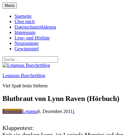
Zum
Menü
Inhalt
springen
Startseite
Über mich
Datenschutzerklärung
Impressum
Lese- und Hörliste
Neuzugänge
Gewinnspiel
Letannas Buecherblog
Viel Spaß beim Stöbern
Blutbraut von Lynn Raven (Hörbuch)
Rezension
Letanna
6. Dezember 2011
1
Klappentext:
Seit sie denken kann, ist Lucinda Moreira auf der