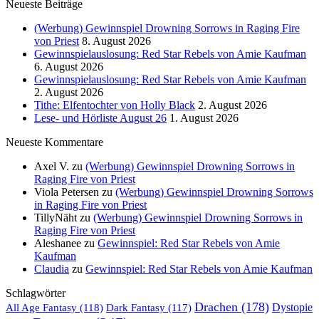
Neueste Beiträge
(Werbung) Gewinnspiel Drowning Sorrows in Raging Fire
von Priest
8. August 2026
Gewinnspielauslosung: Red Star Rebels von Amie Kaufman
6. August 2026
Gewinnspielauslosung: Red Star Rebels von Amie Kaufman
2. August 2026
Tithe: Elfentochter von Holly Black
2. August 2026
Lese- und Hörliste August 26
1. August 2026
Neueste Kommentare
Axel V.
zu
(Werbung) Gewinnspiel Drowning Sorrows in
Raging Fire von Priest
Viola Petersen
zu
(Werbung) Gewinnspiel Drowning Sorrows
in Raging Fire von Priest
TillyNäht
zu
(Werbung) Gewinnspiel Drowning Sorrows in
Raging Fire von Priest
Aleshanee
zu
Gewinnspiel: Red Star Rebels von Amie
Kaufman
Claudia
zu
Gewinnspiel: Red Star Rebels von Amie Kaufman
Schlagwörter
Drachen
(178)
All Age Fantasy
(118)
Dystopie
Dark Fantasy
(117)