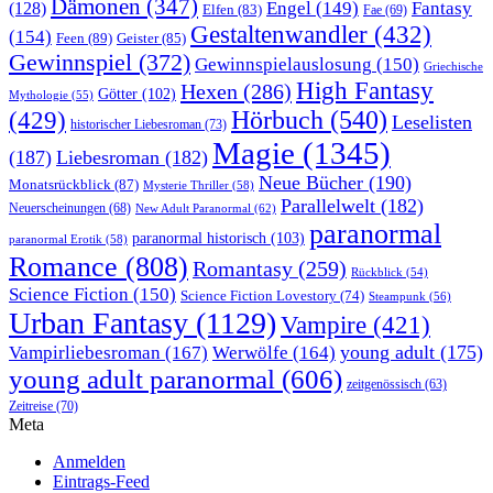
Dämonen
(347)
Engel
(149)
Fantasy
(128)
Elfen
(83)
Fae
(69)
Gestaltenwandler
(432)
(154)
Feen
(89)
Geister
(85)
Gewinnspiel
(372)
Gewinnspielauslosung
(150)
Griechische
High Fantasy
Hexen
(286)
Götter
(102)
Mythologie
(55)
Hörbuch
(540)
(429)
Leselisten
historischer Liebesroman
(73)
Magie
(1345)
(187)
Liebesroman
(182)
Neue Bücher
(190)
Monatsrückblick
(87)
Mysterie Thriller
(58)
Parallelwelt
(182)
Neuerscheinungen
(68)
New Adult Paranormal
(62)
paranormal
paranormal historisch
(103)
paranormal Erotik
(58)
Romance
(808)
Romantasy
(259)
Rückblick
(54)
Science Fiction
(150)
Science Fiction Lovestory
(74)
Steampunk
(56)
Urban Fantasy
(1129)
Vampire
(421)
young adult
(175)
Vampirliebesroman
(167)
Werwölfe
(164)
young adult paranormal
(606)
zeitgenössisch
(63)
Zeitreise
(70)
Meta
Anmelden
Eintrags-Feed