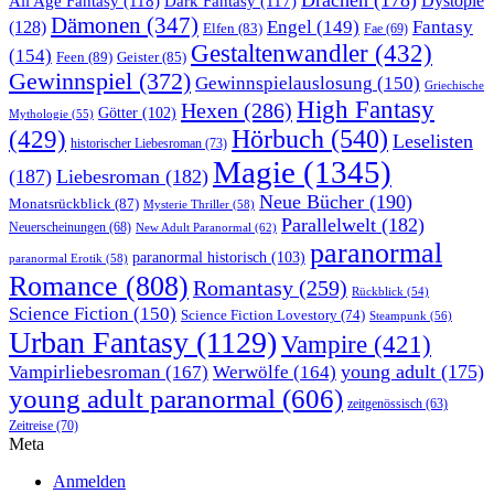
All Age Fantasy
(118)
Dystopie
Dark Fantasy
(117)
Dämonen
(347)
Engel
(149)
Fantasy
(128)
Elfen
(83)
Fae
(69)
Gestaltenwandler
(432)
(154)
Feen
(89)
Geister
(85)
Gewinnspiel
(372)
Gewinnspielauslosung
(150)
Griechische
High Fantasy
Hexen
(286)
Götter
(102)
Mythologie
(55)
Hörbuch
(540)
(429)
Leselisten
historischer Liebesroman
(73)
Magie
(1345)
(187)
Liebesroman
(182)
Neue Bücher
(190)
Monatsrückblick
(87)
Mysterie Thriller
(58)
Parallelwelt
(182)
Neuerscheinungen
(68)
New Adult Paranormal
(62)
paranormal
paranormal historisch
(103)
paranormal Erotik
(58)
Romance
(808)
Romantasy
(259)
Rückblick
(54)
Science Fiction
(150)
Science Fiction Lovestory
(74)
Steampunk
(56)
Urban Fantasy
(1129)
Vampire
(421)
young adult
(175)
Vampirliebesroman
(167)
Werwölfe
(164)
young adult paranormal
(606)
zeitgenössisch
(63)
Zeitreise
(70)
Meta
Anmelden