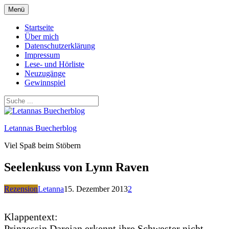
Zum
Menü
Inhalt
springen
Startseite
Über mich
Datenschutzerklärung
Impressum
Lese- und Hörliste
Neuzugänge
Gewinnspiel
Letannas Buecherblog
Viel Spaß beim Stöbern
Seelenkuss von Lynn Raven
Rezension
Letanna
15. Dezember 2013
2
Klappentext:
Prinzessin Darejan erkennt ihre Schwester nicht