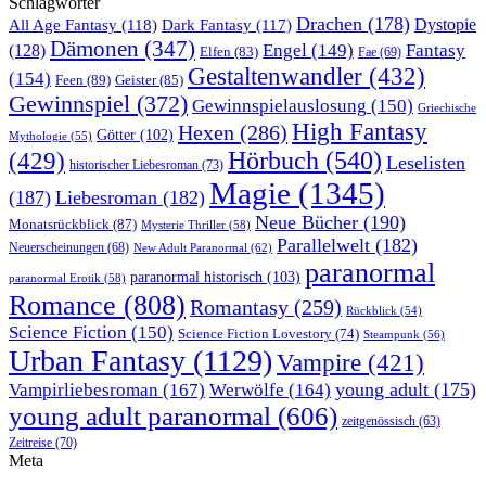
Schlagwörter
Drachen
(178)
All Age Fantasy
(118)
Dystopie
Dark Fantasy
(117)
Dämonen
(347)
Engel
(149)
Fantasy
(128)
Elfen
(83)
Fae
(69)
Gestaltenwandler
(432)
(154)
Feen
(89)
Geister
(85)
Gewinnspiel
(372)
Gewinnspielauslosung
(150)
Griechische
High Fantasy
Hexen
(286)
Götter
(102)
Mythologie
(55)
Hörbuch
(540)
(429)
Leselisten
historischer Liebesroman
(73)
Magie
(1345)
(187)
Liebesroman
(182)
Neue Bücher
(190)
Monatsrückblick
(87)
Mysterie Thriller
(58)
Parallelwelt
(182)
Neuerscheinungen
(68)
New Adult Paranormal
(62)
paranormal
paranormal historisch
(103)
paranormal Erotik
(58)
Romance
(808)
Romantasy
(259)
Rückblick
(54)
Science Fiction
(150)
Science Fiction Lovestory
(74)
Steampunk
(56)
Urban Fantasy
(1129)
Vampire
(421)
young adult
(175)
Vampirliebesroman
(167)
Werwölfe
(164)
young adult paranormal
(606)
zeitgenössisch
(63)
Zeitreise
(70)
Meta