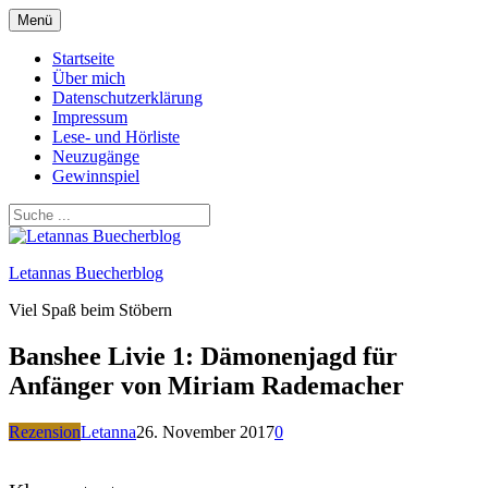
Zum
Menü
Inhalt
springen
Startseite
Über mich
Datenschutzerklärung
Impressum
Lese- und Hörliste
Neuzugänge
Gewinnspiel
Letannas Buecherblog
Viel Spaß beim Stöbern
Banshee Livie 1: Dämonenjagd für
Anfänger von Miriam Rademacher
Rezension
Letanna
26. November 2017
0