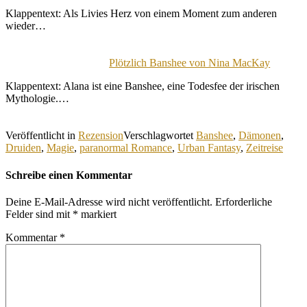
Klappentext: Als Livies Herz von einem Moment zum anderen
wieder…
Plötzlich Banshee von Nina MacKay
Klappentext: Alana ist eine Banshee, eine Todesfee der irischen
Mythologie.…
Veröffentlicht in
Rezension
Verschlagwortet
Banshee
,
Dämonen
,
Druiden
,
Magie
,
paranormal Romance
,
Urban Fantasy
,
Zeitreise
Schreibe einen Kommentar
Deine E-Mail-Adresse wird nicht veröffentlicht.
Erforderliche
Felder sind mit
*
markiert
Kommentar
*