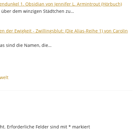
endunkel 1. Obsidian von Jennifer L. Armintrout (Hörbuch)
t über dem winzigen Städtchen zu…
en der Ewigkeit - Zwillingsblut: (Die Alias-Reihe 1) von Carolin
das sind die Namen, die…
lwelt
ht.
Erforderliche Felder sind mit
*
markiert