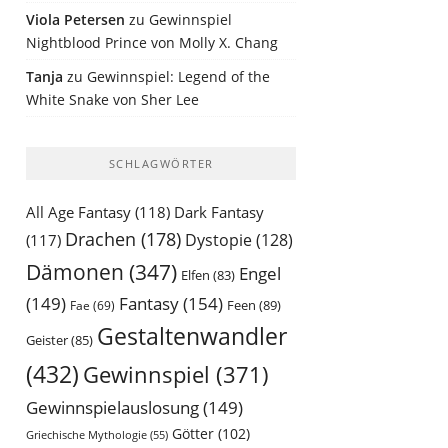
Viola Petersen
zu
Gewinnspiel
Nightblood Prince von Molly X. Chang
Tanja
zu
Gewinnspiel: Legend of the
White Snake von Sher Lee
SCHLAGWÖRTER
All Age Fantasy
(118)
Dark Fantasy
Drachen
(178)
Dystopie
(128)
(117)
Dämonen
(347)
Engel
Elfen
(83)
(149)
Fantasy
(154)
Feen
(89)
Fae
(69)
Gestaltenwandler
Geister
(85)
(432)
Gewinnspiel
(371)
Gewinnspielauslosung
(149)
Götter
(102)
Griechische Mythologie
(55)