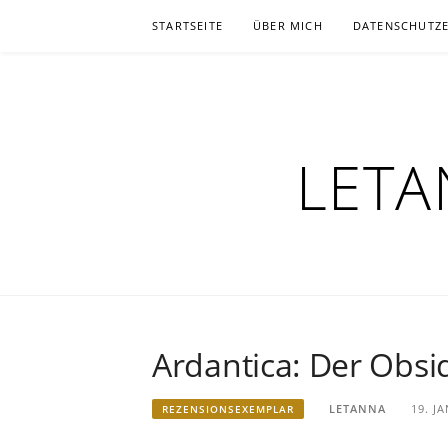
Zum
STARTSEITE
ÜBER MICH
DATENSCHUTZ
Inhalt
springen
LETA
Ardantica: Der Obsid
LETANNA
19. J
REZENSIONSEXEMPLAR