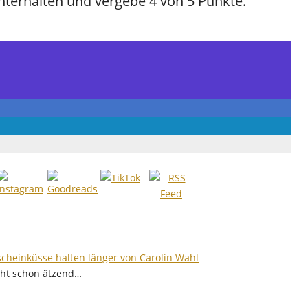
nterhalten und vergebe 4 von 5 Punkte.
heinküsse halten länger von Carolin Wahl
cht schon ätzend…