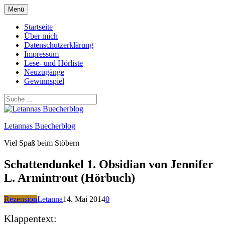
Zum
Menü
Inhalt
springen
Startseite
Über mich
Datenschutzerklärung
Impressum
Lese- und Hörliste
Neuzugänge
Gewinnspiel
Letannas Buecherblog
Viel Spaß beim Stöbern
Schattendunkel 1. Obsidian von Jennifer
L. Armintrout (Hörbuch)
Rezension
Letanna
14. Mai 2014
0
Klappentext: