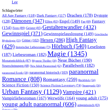
Lee
Schlagwörter
Drachen
(178)
All Age Fantasy
(118)
Dystopie
Dark Fantasy
(117)
Dämonen
(347)
Engel
(149)
Fantasy
(128)
Elfen
(83)
Fae
(69)
Gestaltenwandler
(432)
(154)
Feen
(89)
Geister
(85)
Gewinnspiel
(371)
Gewinnspielauslosung
(149)
Griechische
High Fantasy
Hexen
(286)
Götter
(102)
Mythologie
(55)
Hörbuch
(540)
(429)
Leselisten
historischer Liebesroman
(73)
Magie
(1345)
(187)
Liebesroman
(182)
Neue Bücher
(190)
Monatsrückblick
(87)
Mysterie Thriller
(58)
Parallelwelt
(182)
Neuerscheinungen
(68)
New Adult Paranormal
(62)
paranormal
paranormal historisch
(103)
paranormal Erotik
(58)
Romance
(808)
Romantasy
(259)
Rückblick
(54)
Science Fiction
(150)
Science Fiction Lovestory
(74)
Steampunk
(56)
Urban Fantasy
(1129)
Vampire
(421)
young adult
(175)
Vampirliebesroman
(167)
Werwölfe
(164)
young adult paranormal
(606)
zeitgenössisch
(63)
Zeitreise
(70)