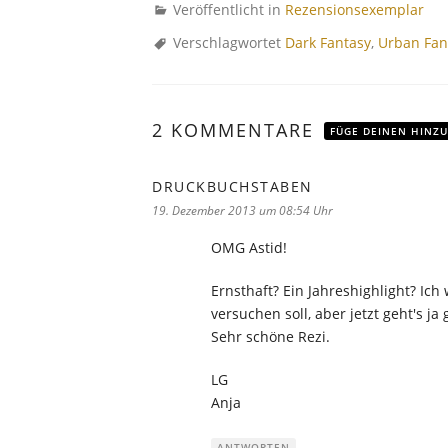
Veröffentlicht in
Rezensionsexemplar
Verschlagwortet
Dark Fantasy
,
Urban Fan
2 KOMMENTARE
FÜGE DEINEN HINZU
DRUCKBUCHSTABEN
sagt:
19. Dezember 2013 um 08:54 Uhr
OMG Astid!
Ernsthaft? Ein Jahreshighlight? Ich
versuchen soll, aber jetzt geht's j
Sehr schöne Rezi.
LG
Anja
ANTWORTEN