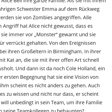
Alice Bell ihre ganze Familie. Als sie mit ihrem
8-jährigen Schwester Emma auf dem Rückweg
werden sie von Zombies angegriffen. Alle
m Angriff hat Alice nicht gewusst, dass es
r sie immer vor „Monster“ gewarnt und sie
 für verrückt gehalten. Von den Ereignissen
zt bei ihren Großeltern in Birmingham. In ihrer
t Kat an, die sie mit ihrer offen Art schnell
holt. Und dann ist da noch Cole Holland, ein
rer ersten Begegnung hat sie eine Vision von
 ihm scheint es nicht anders zu gehen. Auch
es zu wissen und nicht nur dass, er scheint
 will unbedingt in sein Team, um ihre Familie
gen seine Teamkollegen zu behaupten?