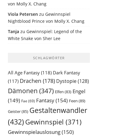
von Molly X. Chang
Viola Petersen
zu
Gewinnspiel
Nightblood Prince von Molly X. Chang
Tanja
zu
Gewinnspiel: Legend of the
White Snake von Sher Lee
SCHLAGWÖRTER
All Age Fantasy
(118)
Dark Fantasy
Drachen
(178)
Dystopie
(128)
(117)
Dämonen
(347)
Engel
Elfen
(83)
(149)
Fantasy
(154)
Feen
(89)
Fae
(69)
Gestaltenwandler
Geister
(85)
(432)
Gewinnspiel
(371)
Gewinnspielauslosung
(150)