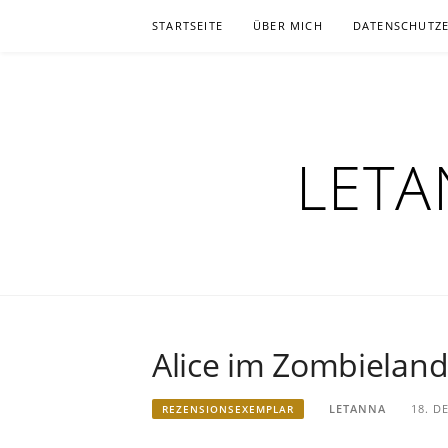
Zum
STARTSEITE
ÜBER MICH
DATENSCHUTZ
Inhalt
springen
LETA
Alice im Zombielan
LETANNA
18. D
REZENSIONSEXEMPLAR