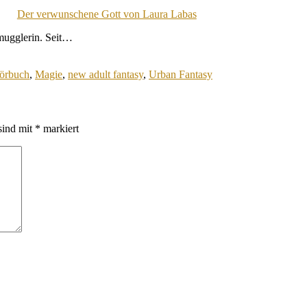
Der verwunschene Gott von Laura Labas
hmugglerin. Seit…
örbuch
,
Magie
,
new adult fantasy
,
Urban Fantasy
sind mit
*
markiert