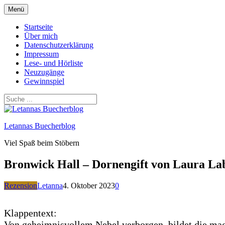
Zum
Menü
Inhalt
springen
Startseite
Über mich
Datenschutzerklärung
Impressum
Lese- und Hörliste
Neuzugänge
Gewinnspiel
Letannas Buecherblog
Viel Spaß beim Stöbern
Bronwick Hall – Dornengift von Laura La
Rezension
Letanna
4. Oktober 2023
0
Klappentext:
Von geheimnisvollem Nebel verborgen, bildet die magi