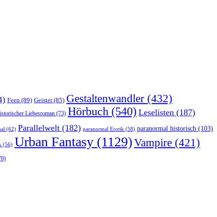
Gestaltenwandler
(432)
4)
Feen
(89)
Geister
(85)
Hörbuch
(540)
Leselisten
(187)
istorischer Liebesroman
(73)
Parallelwelt
(182)
paranormal historisch
(103)
al
(62)
paranormal Erotik
(58)
Urban Fantasy
(1129)
Vampire
(421)
k
(56)
70)