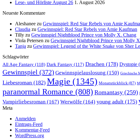
Lese- und Hörliste August 26
1. August 2026
Neueste Kommentare
Aleshanee
zu
Gewinnspiel: Red Star Rebels von Amie Kaufm
Claudia
zu
Gewinnspiel: Red Star Rebels von Amie Kaufman
Tilly
zu
Gewinnspiel Nightblood Prince von Molly X. Chang
Viola Petersen
zu
Gewinnspiel Nightblood Prince von Molly 
Tanja
zu
Gewinnspiel: Legend of the White Snake von Sher L
Schlagwörter
Drachen
(178)
All Age Fantasy
(118)
Dystopie
(
Dark Fantasy
(117)
Gewinnspiel
(372)
Gewinnspielauslosung
(150)
Griechische 
Magie
(1345)
Liebesroman
(182)
Monatsrückblick
(87)
My
paranormal Romance
(808)
Romantasy
(259)
young adult
(175)
Vampirliebesroman
(167)
Werwölfe
(164)
Meta
Anmelden
Eintrags-Feed
Kommentar-Feed
WordPress.org