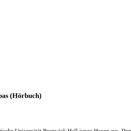
bas (Hörbuch)
sche Universität Bronwick Hall junge Hexen aus. Dort g