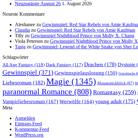
Neuzugänge August 26
1. August 2026
Neueste Kommentare
Aleshanee
zu
Gewinnspiel: Red Star Rebels von Amie Kaufm
Claudia
zu
Gewinnspiel: Red Star Rebels von Amie Kaufman
Tilly
zu
Gewinnspiel Nightblood Prince von Molly X. Chang
Viola Petersen
zu
Gewinnspiel Nightblood Prince von Molly 
Tanja
zu
Gewinnspiel: Legend of the White Snake von Sher L
Schlagwörter
Drachen
(178)
All Age Fantasy
(118)
Dystopie
(
Dark Fantasy
(117)
Gewinnspiel
(371)
Gewinnspielauslosung
(150)
Griechische 
Magie
(1345)
Liebesroman
(182)
Monatsrückblick
(87)
My
paranormal Romance
(808)
Romantasy
(259)
young adult
(175)
Vampirliebesroman
(167)
Werwölfe
(164)
Meta
Anmelden
Eintrags-Feed
Kommentar-Feed
WordPress.org