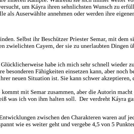
ersucht, um Káyra ihren sehnlichsten Wunsch zu erfüllen
olle als Auserwählte annehmen oder werden ihre eigen
inden. Selbst ihr Beschützer Priester Semar, mit dem s
den zwielichten Cayem, der sie zu unerlaubten Dingen ü
n. Glücklicherweise habe ich mich sehr schnell wieder 
hre besonderen Fähigkeiten einsetzen kann, aber noch be
hrer neuen Situation ist. Sie kann schwer akzeptieren,
ie kommt mit Semar zusammen, aber die Autorin macht e
eiß was ich von ihm halten soll. Der verdreht Káyra g
ie Entwicklungen zwischen den Charakteren waren auf je
espannt wie es weiter geht und vergebe 4,5 von 5 Punkte