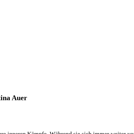
tina Auer
 ihre inneren Kämpfe. Während sie sich immer weiter vo