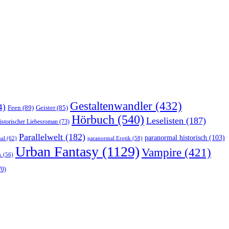
Gestaltenwandler
(432)
4)
Feen
(89)
Geister
(85)
Hörbuch
(540)
Leselisten
(187)
istorischer Liebesroman
(73)
Parallelwelt
(182)
paranormal historisch
(103)
al
(62)
paranormal Erotik
(58)
Urban Fantasy
(1129)
Vampire
(421)
k
(56)
70)