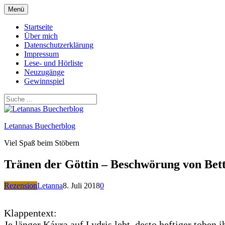
Zum
Menü
Inhalt
springen
Startseite
Über mich
Datenschutzerklärung
Impressum
Lese- und Hörliste
Neuzugänge
Gewinnspiel
Letannas Buecherblog
Viel Spaß beim Stöbern
Tränen der Göttin – Beschwörung von Bet
Rezension
Letanna
8. Juli 2018
0
Klappentext:
Je länger Káyra auf Lydris lebt, desto heftiger toben