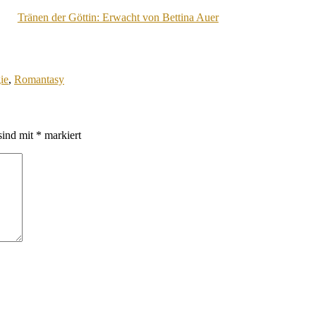
Tränen der Göttin: Erwacht von Bettina Auer
ie
,
Romantasy
sind mit
*
markiert