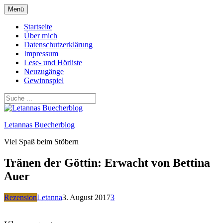
Zum
Menü
Inhalt
springen
Startseite
Über mich
Datenschutzerklärung
Impressum
Lese- und Hörliste
Neuzugänge
Gewinnspiel
Letannas Buecherblog
Viel Spaß beim Stöbern
Tränen der Göttin: Erwacht von Bettina
Auer
Rezension
Letanna
3. August 2017
3