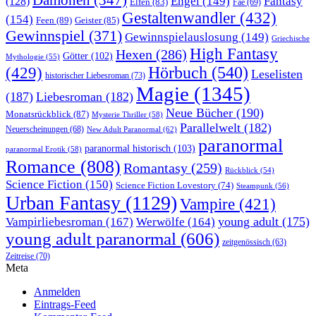
Engel
(149)
Fantasy
(128)
Elfen
(83)
Fae
(69)
Gestaltenwandler
(432)
(154)
Feen
(89)
Geister
(85)
Gewinnspiel
(371)
Gewinnspielauslosung
(149)
Griechische
High Fantasy
Hexen
(286)
Götter
(102)
Mythologie
(55)
Hörbuch
(540)
(429)
Leselisten
historischer Liebesroman
(73)
Magie
(1345)
(187)
Liebesroman
(182)
Neue Bücher
(190)
Monatsrückblick
(87)
Mysterie Thriller
(58)
Parallelwelt
(182)
Neuerscheinungen
(68)
New Adult Paranormal
(62)
paranormal
paranormal historisch
(103)
paranormal Erotik
(58)
Romance
(808)
Romantasy
(259)
Rückblick
(54)
Science Fiction
(150)
Science Fiction Lovestory
(74)
Steampunk
(56)
Urban Fantasy
(1129)
Vampire
(421)
young adult
(175)
Vampirliebesroman
(167)
Werwölfe
(164)
young adult paranormal
(606)
zeitgenössisch
(63)
Zeitreise
(70)
Meta
Anmelden
Eintrags-Feed