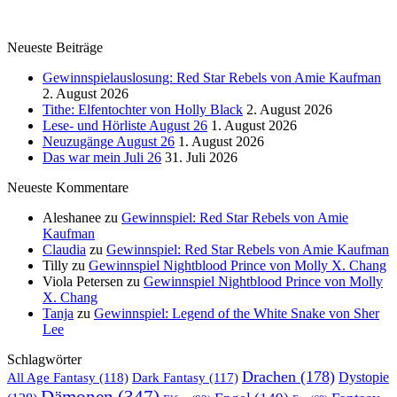
Neueste Beiträge
Gewinnspielauslosung: Red Star Rebels von Amie Kaufman
2. August 2026
Tithe: Elfentochter von Holly Black
2. August 2026
Lese- und Hörliste August 26
1. August 2026
Neuzugänge August 26
1. August 2026
Das war mein Juli 26
31. Juli 2026
Neueste Kommentare
Aleshanee
zu
Gewinnspiel: Red Star Rebels von Amie
Kaufman
Claudia
zu
Gewinnspiel: Red Star Rebels von Amie Kaufman
Tilly
zu
Gewinnspiel Nightblood Prince von Molly X. Chang
Viola Petersen
zu
Gewinnspiel Nightblood Prince von Molly
X. Chang
Tanja
zu
Gewinnspiel: Legend of the White Snake von Sher
Lee
Schlagwörter
Drachen
(178)
All Age Fantasy
(118)
Dystopie
Dark Fantasy
(117)
Dämonen
(347)