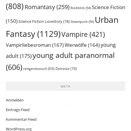
(808)
Romantasy
(259)
Science Fiction
Rückblick
(54)
Urban
(150)
Science Fiction Lovestory
(74)
Steampunk
(56)
Fantasy
(1129)
Vampire
(421)
young
Vampirliebesroman
(167)
Werwölfe
(164)
young adult paranormal
adult
(175)
(606)
Zeitreise
(70)
zeitgenössisch
(63)
META
Anmelden
Eintrags-Feed
Kommentar-Feed
WordPress.org