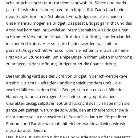
scheint sich in ihrer Haut trotzdem sehr wohl zu fühlen und merkt
gar nicht wie sie die anderen vor den Kopf stößt. Dann taucht eine
neue Schülerin in ihrer Schule auf, Anna Judge und alle scheinen
diese mehr zu mögen als Bridget. Das passt Bridget gar nicht und das
erste Mal kommen ihr Zweifel an ihrem Verhalten. Als Bridget einen
schlimmen Verkehrsunfall hat, stirbt sie nicht richtig, sondern landet
in einer Art Limbus. Hier soll entschieden werden, was mit ihr
passiert. Ausgerechnet Anna soll über sie richten. Sie räumt ihr eine
Frist von 24 Stunden ein, um einige Dinge in ihrem Leben in Ordnung
zu bringen, in der Hoffnung, Bridget nutzt die Chance richtig.
Die Handlung wird aus der Sicht von Bridget in der Ich-Perspektive
erzählt. Die erste Hälfte der Handlung spielt vor dem Unfall, die
zweite Hälfte nach dem Unfall. Bridget ist in der ersten Hälfte der
Handlung kaum zu ertragen. Sie ist ein so unsympathischer
Charakter, zickig, selbstverliebt und rücksichtslos. Ich habe mich die
ganze Zeit gefragt, warum sie so wurde, den anscheinend war sie ja
nicht immer so. In der zweiten Hälfte darf sie dann im Körper ihrer
Freunde und Familie hautnah miterleben, wie sie auf wirkt wie wie
diese darunter leiden.
Das Thema ist natürlich nicht neu und wurde schon öfter umgesetzt.