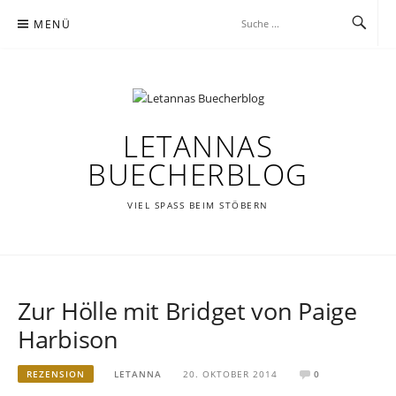
Zum
MENÜ
Inhalt
springen
LETANNAS
BUECHERBLOG
VIEL SPASS BEIM STÖBERN
Zur Hölle mit Bridget von Paige
Harbison
REZENSION
LETANNA
20. OKTOBER 2014
0