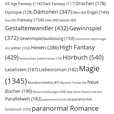
Drachen
(178)
All Age Fantasy
(118)
Dark Fantasy
(117)
Dämonen
(347)
Engel
(149)
Dystopie
(128)
Elfen
(83)
Fantasy
(154)
Feen
(89)
Geister
(85)
Fae
(69)
Gestaltenwandler
(432)
Gewinnspiel
(372)
Gewinnspielauslosung
(150)
Griechische Mythologie
High Fantasy
Hexen
(286)
Götter
(102)
(55)
Hörbuch
(540)
(429)
historischer Liebesroman
(73)
Magie
Leselisten
(187)
Liebesroman
(182)
(1345)
Neue
Monatsrückblick
(87)
Mysterie Thriller
(58)
Bücher
(190)
Neuerscheinungen
(68)
New Adult Paranormal
(62)
Parallelwelt
(182)
paranormal
paranormal Erotik
(58)
paranormal Romance
historisch
(103)