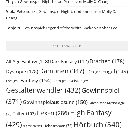
Tilly
zu
Gewinnspiel Nightblood Prince von Molly X. Chang
Viola Petersen
zu
Gewinnspiel Nightblood Prince von Molly X.
Chang
Tanja
zu
Gewinnspiel: Legend of the White Snake von Sher Lee
SCHLAGWÖRTER
Drachen
(178)
All Age Fantasy
(118)
Dark Fantasy
(117)
Dämonen
(347)
Engel
(149)
Dystopie
(128)
Elfen
(83)
Fantasy
(154)
Feen
(89)
Geister
(85)
Fae
(69)
Gestaltenwandler
(432)
Gewinnspiel
(371)
Gewinnspielauslosung
(150)
Griechische Mythologie
High Fantasy
Hexen
(286)
Götter
(102)
(55)
Hörbuch
(540)
(429)
historischer Liebesroman
(73)