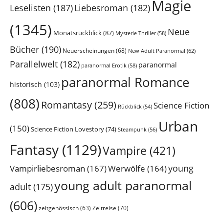
Magie
Leselisten
(187)
Liebesroman
(182)
(1345)
Neue
Monatsrückblick
(87)
Mysterie Thriller
(58)
Bücher
(190)
Neuerscheinungen
(68)
New Adult Paranormal
(62)
Parallelwelt
(182)
paranormal
paranormal Erotik
(58)
paranormal Romance
historisch
(103)
(808)
Romantasy
(259)
Science Fiction
Rückblick
(54)
Urban
(150)
Science Fiction Lovestory
(74)
Steampunk
(56)
Fantasy
(1129)
Vampire
(421)
young
Vampirliebesroman
(167)
Werwölfe
(164)
young adult paranormal
adult
(175)
(606)
Zeitreise
(70)
zeitgenössisch
(63)