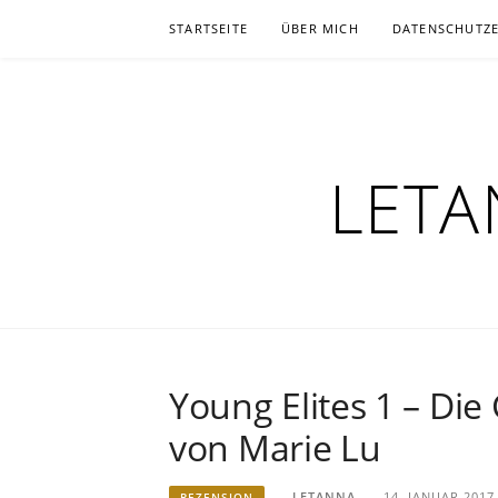
Zum
STARTSEITE
ÜBER MICH
DATENSCHUTZ
Inhalt
springen
LETA
Young Elites 1 – Di
von Marie Lu
LETANNA
14. JANUAR 2017
REZENSION