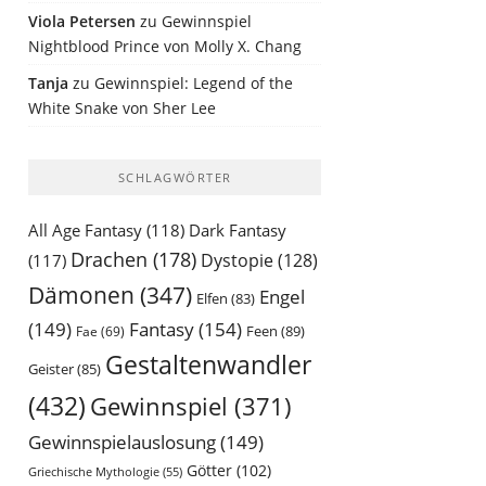
Viola Petersen
zu
Gewinnspiel
Nightblood Prince von Molly X. Chang
Tanja
zu
Gewinnspiel: Legend of the
White Snake von Sher Lee
SCHLAGWÖRTER
All Age Fantasy
(118)
Dark Fantasy
Drachen
(178)
Dystopie
(128)
(117)
Dämonen
(347)
Engel
Elfen
(83)
(149)
Fantasy
(154)
Feen
(89)
Fae
(69)
Gestaltenwandler
Geister
(85)
(432)
Gewinnspiel
(371)
Gewinnspielauslosung
(149)
Götter
(102)
Griechische Mythologie
(55)