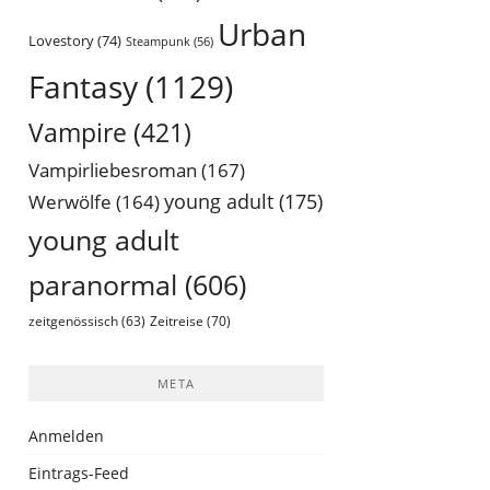
Urban
Lovestory
(74)
Steampunk
(56)
Fantasy
(1129)
Vampire
(421)
Vampirliebesroman
(167)
young adult
(175)
Werwölfe
(164)
young adult
paranormal
(606)
Zeitreise
(70)
zeitgenössisch
(63)
META
Anmelden
Eintrags-Feed