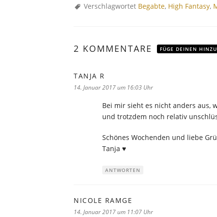
Verschlagwortet
Begabte
,
High Fantasy
,
2 KOMMENTARE
FÜGE DEINEN HINZU
TANJA R
sagt:
14. Januar 2017 um 16:03 Uhr
Bei mir sieht es nicht anders aus, 
und trotzdem noch relativ unschlüss
Schönes Wochenden und liebe Grü
Tanja ♥
ANTWORTEN
NICOLE RAMGE
sagt:
14. Januar 2017 um 11:07 Uhr