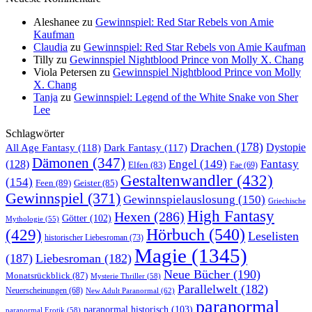
Aleshanee
zu
Gewinnspiel: Red Star Rebels von Amie
Kaufman
Claudia
zu
Gewinnspiel: Red Star Rebels von Amie Kaufman
Tilly
zu
Gewinnspiel Nightblood Prince von Molly X. Chang
Viola Petersen
zu
Gewinnspiel Nightblood Prince von Molly
X. Chang
Tanja
zu
Gewinnspiel: Legend of the White Snake von Sher
Lee
Schlagwörter
Drachen
(178)
All Age Fantasy
(118)
Dystopie
Dark Fantasy
(117)
Dämonen
(347)
Engel
(149)
Fantasy
(128)
Elfen
(83)
Fae
(69)
Gestaltenwandler
(432)
(154)
Feen
(89)
Geister
(85)
Gewinnspiel
(371)
Gewinnspielauslosung
(150)
Griechische
High Fantasy
Hexen
(286)
Götter
(102)
Mythologie
(55)
Hörbuch
(540)
(429)
Leselisten
historischer Liebesroman
(73)
Magie
(1345)
(187)
Liebesroman
(182)
Neue Bücher
(190)
Monatsrückblick
(87)
Mysterie Thriller
(58)
Parallelwelt
(182)
Neuerscheinungen
(68)
New Adult Paranormal
(62)
paranormal
paranormal historisch
(103)
paranormal Erotik
(58)