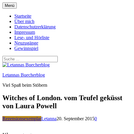
Zum
Menü
Inhalt
springen
Startseite
Über mich
Datenschutzerklärung
Impressum
Lese- und Hörliste
Neuzugänge
Gewinnspiel
Letannas Buecherblog
Viel Spaß beim Stöbern
Witches of London. vom Teufel geküsst
von Laura Powell
Rezensionsexemplar
Letanna
20. September 2015
0