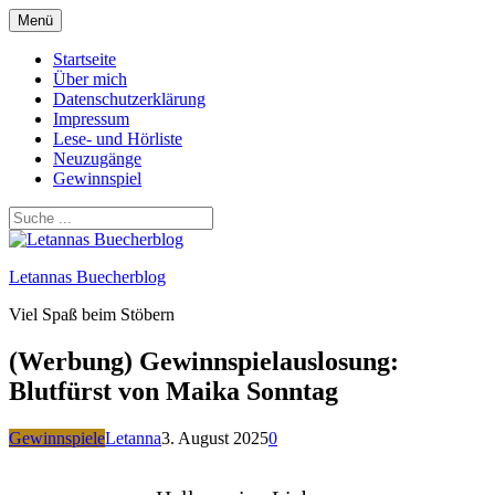
Zum
Menü
Inhalt
springen
Startseite
Über mich
Datenschutzerklärung
Impressum
Lese- und Hörliste
Neuzugänge
Gewinnspiel
Letannas Buecherblog
Viel Spaß beim Stöbern
(Werbung) Gewinnspielauslosung:
Blutfürst von Maika Sonntag
Gewinnspiele
Letanna
3. August 2025
0