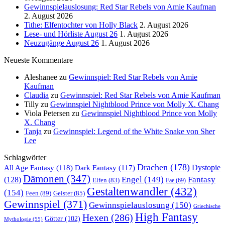
Gewinnspielauslosung: Red Star Rebels von Amie Kaufman
2. August 2026
Tithe: Elfentochter von Holly Black
2. August 2026
Lese- und Hörliste August 26
1. August 2026
Neuzugänge August 26
1. August 2026
Neueste Kommentare
Aleshanee
zu
Gewinnspiel: Red Star Rebels von Amie
Kaufman
Claudia
zu
Gewinnspiel: Red Star Rebels von Amie Kaufman
Tilly
zu
Gewinnspiel Nightblood Prince von Molly X. Chang
Viola Petersen
zu
Gewinnspiel Nightblood Prince von Molly
X. Chang
Tanja
zu
Gewinnspiel: Legend of the White Snake von Sher
Lee
Schlagwörter
Drachen
(178)
All Age Fantasy
(118)
Dystopie
Dark Fantasy
(117)
Dämonen
(347)
Engel
(149)
Fantasy
(128)
Elfen
(83)
Fae
(69)
Gestaltenwandler
(432)
(154)
Feen
(89)
Geister
(85)
Gewinnspiel
(371)
Gewinnspielauslosung
(150)
Griechische
High Fantasy
Hexen
(286)
Götter
(102)
Mythologie
(55)