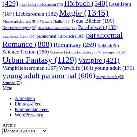
Hörbuch
(540)
(429)
Leselisten
historischer Liebesroman
(73)
Magie
(1345)
(187)
Liebesroman
(182)
Neue Bücher
(190)
Monatsrückblick
(87)
Mysterie Thriller
(58)
Parallelwelt
(182)
Neuerscheinungen
(68)
New Adult Paranormal
(62)
paranormal
paranormal historisch
(103)
paranormal Erotik
(58)
Romance
(808)
Romantasy
(259)
Rückblick
(54)
Science Fiction
(150)
Science Fiction Lovestory
(74)
Steampunk
(56)
Urban Fantasy
(1129)
Vampire
(421)
young adult
(175)
Vampirliebesroman
(167)
Werwölfe
(164)
young adult paranormal
(606)
zeitgenössisch
(63)
Zeitreise
(70)
Meta
Anmelden
Eintrags-Feed
Kommentar-Feed
WordPress.org
Archiv
Archiv