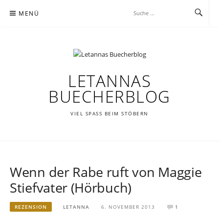
Zum
MENÜ
Inhalt
springen
LETANNAS
BUECHERBLOG
VIEL SPASS BEIM STÖBERN
Wenn der Rabe ruft von Maggie
Stiefvater (Hörbuch)
REZENSION
LETANNA
6. NOVEMBER 2013
1