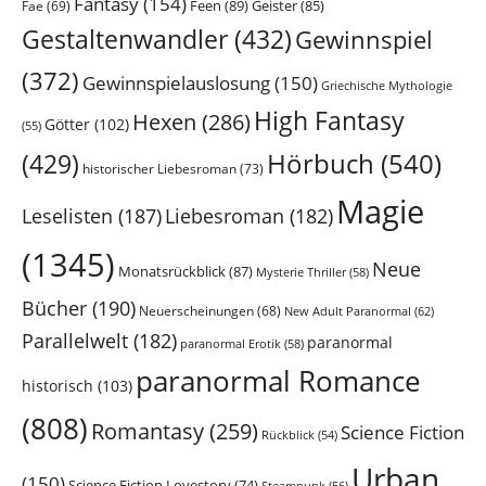
Fantasy
(154)
Feen
(89)
Geister
(85)
Fae
(69)
Gestaltenwandler
(432)
Gewinnspiel
(372)
Gewinnspielauslosung
(150)
Griechische Mythologie
High Fantasy
Hexen
(286)
Götter
(102)
(55)
Hörbuch
(540)
(429)
historischer Liebesroman
(73)
Magie
Leselisten
(187)
Liebesroman
(182)
(1345)
Neue
Monatsrückblick
(87)
Mysterie Thriller
(58)
Bücher
(190)
Neuerscheinungen
(68)
New Adult Paranormal
(62)
Parallelwelt
(182)
paranormal
paranormal Erotik
(58)
paranormal Romance
historisch
(103)
(808)
Romantasy
(259)
Science Fiction
Rückblick
(54)
Urban
(150)
Science Fiction Lovestory
(74)
Steampunk
(56)