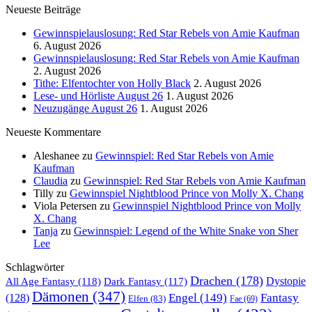
Neueste Beiträge
Gewinnspielauslosung: Red Star Rebels von Amie Kaufman
6. August 2026
Gewinnspielauslosung: Red Star Rebels von Amie Kaufman
2. August 2026
Tithe: Elfentochter von Holly Black
2. August 2026
Lese- und Hörliste August 26
1. August 2026
Neuzugänge August 26
1. August 2026
Neueste Kommentare
Aleshanee
zu
Gewinnspiel: Red Star Rebels von Amie
Kaufman
Claudia
zu
Gewinnspiel: Red Star Rebels von Amie Kaufman
Tilly
zu
Gewinnspiel Nightblood Prince von Molly X. Chang
Viola Petersen
zu
Gewinnspiel Nightblood Prince von Molly
X. Chang
Tanja
zu
Gewinnspiel: Legend of the White Snake von Sher
Lee
Schlagwörter
Drachen
(178)
All Age Fantasy
(118)
Dystopie
Dark Fantasy
(117)
Dämonen
(347)
Engel
(149)
Fantasy
(128)
Elfen
(83)
Fae
(69)