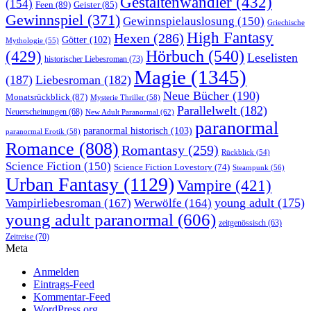
Gestaltenwandler
(432)
(154)
Feen
(89)
Geister
(85)
Gewinnspiel
(371)
Gewinnspielauslosung
(150)
Griechische
High Fantasy
Hexen
(286)
Götter
(102)
Mythologie
(55)
Hörbuch
(540)
(429)
Leselisten
historischer Liebesroman
(73)
Magie
(1345)
(187)
Liebesroman
(182)
Neue Bücher
(190)
Monatsrückblick
(87)
Mysterie Thriller
(58)
Parallelwelt
(182)
Neuerscheinungen
(68)
New Adult Paranormal
(62)
paranormal
paranormal historisch
(103)
paranormal Erotik
(58)
Romance
(808)
Romantasy
(259)
Rückblick
(54)
Science Fiction
(150)
Science Fiction Lovestory
(74)
Steampunk
(56)
Urban Fantasy
(1129)
Vampire
(421)
young adult
(175)
Vampirliebesroman
(167)
Werwölfe
(164)
young adult paranormal
(606)
zeitgenössisch
(63)
Zeitreise
(70)
Meta
Anmelden
Eintrags-Feed
Kommentar-Feed
WordPress.org