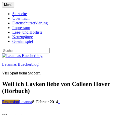
Zum
Menü
Inhalt
springen
Startseite
Über mich
Datenschutzerklärung
Impressum
Lese- und Hörliste
Neuzugänge
Gewinnspiel
Letannas Buecherblog
Viel Spaß beim Stöbern
Weil ich Layken liebe von Colleen Hover
(Hörbuch)
Rezension
Letanna
8. Februar 2014
1