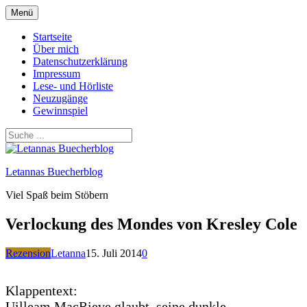
Zum
Menü
Inhalt
springen
Startseite
Über mich
Datenschutzerklärung
Impressum
Lese- und Hörliste
Neuzugänge
Gewinnspiel
Letannas Buecherblog
Viel Spaß beim Stöbern
Verlockung des Mondes von Kresley Cole
Rezension
Letanna
15. Juli 2014
0
Klappentext:
Uilleam MacRieve glaubt, seine dunkle