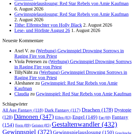
Gewinnspielauslosung: Red Star Rebels von Amie Kaufman
6. August 2026
Gewinnspielauslosung: Red Star Rebels von Amie Kaufman
2. August 2026
Tithe: Elfentochter von Holly Black
2. August 2026
Lese- und Hörliste August 26
1. August 2026
Neueste Kommentare
Axel V.
zu
(Werbung) Gewinnspiel Drowning Sorrows in
Raging Fire von Priest
Viola Petersen
zu
(Werbung) Gewinnspiel Drowning Sorrows
in Raging Fire von Priest
TillyNäht
zu
(Werbung) Gewinnspiel Drowning Sorrows in
Raging Fire von Priest
Aleshanee
zu
Gewinnspiel: Red Star Rebels von Amie
Kaufman
Claudia
zu
Gewinnspiel: Red Star Rebels von Amie Kaufman
Schlagwörter
Drachen
(178)
All Age Fantasy
(118)
Dystopie
Dark Fantasy
(117)
Dämonen
(347)
Engel
(149)
Fantasy
(128)
Elfen
(83)
Fae
(69)
Gestaltenwandler
(432)
(154)
Feen
(89)
Geister
(85)
Gewinnspiel
(372)
Gewinnspielauslosung
(150)
Griechische