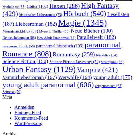
High Fantasy
Hexen
(286)
Götter
(102)
Mythologie
(55)
Hörbuch
(540)
(429)
Leselisten
historischer Liebesroman
(73)
Magie
(1345)
(187)
Liebesroman
(182)
Neue Bücher
(190)
Monatsrückblick
(87)
Mysterie Thriller
(58)
Parallelwelt
(182)
Neuerscheinungen
(68)
New Adult Paranormal
(62)
paranormal
paranormal historisch
(103)
paranormal Erotik
(58)
Romance
(808)
Romantasy
(259)
Rückblick
(54)
Science Fiction
(150)
Science Fiction Lovestory
(74)
Steampunk
(56)
Urban Fantasy
(1129)
Vampire
(421)
young adult
(175)
Vampirliebesroman
(167)
Werwölfe
(164)
young adult paranormal
(606)
zeitgenössisch
(63)
Zeitreise
(70)
Meta
Anmelden
Eintrags-Feed
Kommentar-Feed
WordPress.org
Archiv