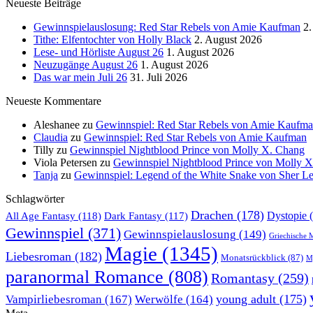
Neueste Beiträge
Gewinnspielauslosung: Red Star Rebels von Amie Kaufman
2.
Tithe: Elfentochter von Holly Black
2. August 2026
Lese- und Hörliste August 26
1. August 2026
Neuzugänge August 26
1. August 2026
Das war mein Juli 26
31. Juli 2026
Neueste Kommentare
Aleshanee
zu
Gewinnspiel: Red Star Rebels von Amie Kaufm
Claudia
zu
Gewinnspiel: Red Star Rebels von Amie Kaufman
Tilly
zu
Gewinnspiel Nightblood Prince von Molly X. Chang
Viola Petersen
zu
Gewinnspiel Nightblood Prince von Molly 
Tanja
zu
Gewinnspiel: Legend of the White Snake von Sher L
Schlagwörter
Drachen
(178)
All Age Fantasy
(118)
Dystopie
(
Dark Fantasy
(117)
Gewinnspiel
(371)
Gewinnspielauslosung
(149)
Griechische 
Magie
(1345)
Liebesroman
(182)
Monatsrückblick
(87)
My
paranormal Romance
(808)
Romantasy
(259)
young adult
(175)
Vampirliebesroman
(167)
Werwölfe
(164)