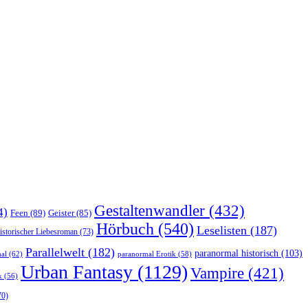
Gestaltenwandler
(432)
4)
Feen
(89)
Geister
(85)
Hörbuch
(540)
Leselisten
(187)
istorischer Liebesroman
(73)
Parallelwelt
(182)
paranormal historisch
(103)
al
(62)
paranormal Erotik
(58)
Urban Fantasy
(1129)
Vampire
(421)
k
(56)
70)