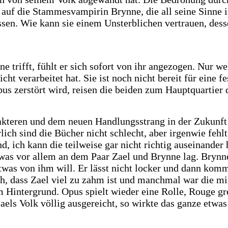
 auf die Stammesvampirin Brynne, die all seine Sinne 
lassen. Wie kann sie einem Unsterblichen vertrauen, de
 trifft, fühlt er sich sofort von ihr angezogen. Nur we
nicht verarbeitet hat. Sie ist noch nicht bereit für ein
us zerstört wird, reisen die beiden zum Hauptquartier 
akteren und dem neuen Handlungsstrang in der Zukunft 
lich sind die Bücher nicht schlecht, aber irgenwie fehl
d, ich kann die teilweise gar nicht richtig auseinander
as vor allem an dem Paar Zael und Brynne lag. Brynne h
l etwas von ihm will. Er lässt nicht locker und dann k
h, dass Zael viel zu zahm ist und manchmal war die mir
Hintergrund. Opus spielt wieder eine Rolle, Rouge grei
els Volk völlig ausgereicht, so wirkte das ganze etwas