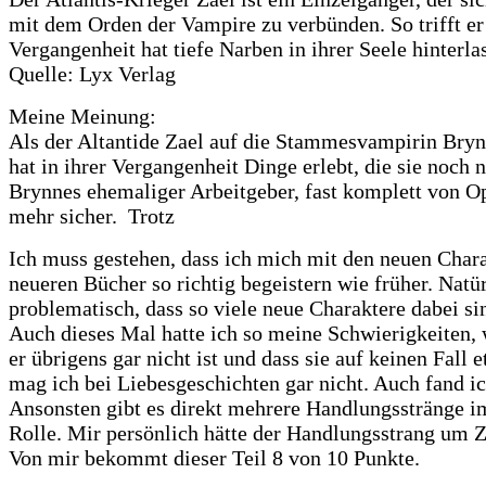
mit dem Orden der Vampire zu verbünden. So trifft er
Vergangenheit hat tiefe Narben in ihrer Seele hinter
Quelle: Lyx Verlag
Meine Meinung:
Als der Altantide Zael auf die Stammesvampirin Brynne
hat in ihrer Vergangenheit Dinge erlebt, die sie noch 
Brynnes ehemaliger Arbeitgeber, fast komplett von Op
mehr sicher. Trotz
Ich muss gestehen, dass ich mich mit den neuen Char
neueren Bücher so richtig begeistern wie früher. Natür
problematisch, dass so viele neue Charaktere dabei sin
Auch dieses Mal hatte ich so meine Schwierigkeiten, w
er übrigens gar nicht ist und dass sie auf keinen Fal
mag ich bei Liebesgeschichten gar nicht. Auch fand ic
Ansonsten gibt es direkt mehrere Handlungsstränge im 
Rolle. Mir persönlich hätte der Handlungsstrang um Za
Von mir bekommt dieser Teil 8 von 10 Punkte.