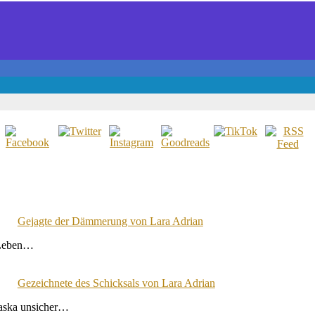
Gejagte der Dämmerung von Lara Adrian
s Leben…
Gezeichnete des Schicksals von Lara Adrian
laska unsicher…