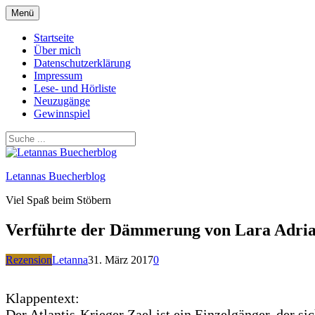
Zum
Menü
Inhalt
springen
Startseite
Über mich
Datenschutzerklärung
Impressum
Lese- und Hörliste
Neuzugänge
Gewinnspiel
Letannas Buecherblog
Viel Spaß beim Stöbern
Verführte der Dämmerung von Lara Adri
Rezension
Letanna
31. März 2017
0
Klappentext:
Der Atlantis-Krieger Zael ist ein Einzelgänger, der 