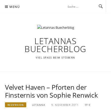
Zum
MENÜ
Inhalt
springen
LETANNAS
BUECHERBLOG
VIEL SPASS BEIM STÖBERN
Velvet Haven – Pforten der
Finsternis von Sophie Renwick
REZENSION
LETANNA
9. NOVEMBER 2011
0