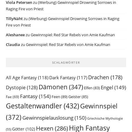
Viola Petersen
zu
(Werbung) Gewinnspiel Drowning Sorrows in
Raging Fire von Priest
TillyNäht
zu
(Werbung) Gewinnspiel Drowning Sorrows in Raging
Fire von Priest
Aleshanee
zu
Gewinnspiel: Red Star Rebels von Amie Kaufman
Claudia
zu
Gewinnspiel: Red Star Rebels von Amie Kaufman
SCHLAGWÖRTER
Drachen
(178)
All Age Fantasy
(118)
Dark Fantasy
(117)
Dämonen
(347)
Engel
(149)
Dystopie
(128)
Elfen
(83)
Fantasy
(154)
Feen
(89)
Geister
(85)
Fae
(69)
Gestaltenwandler
(432)
Gewinnspiel
(372)
Gewinnspielauslosung
(150)
Griechische Mythologie
High Fantasy
Hexen
(286)
Götter
(102)
(55)