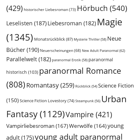
Hörbuch
(540)
(429)
historischer Liebesroman
(73)
Magie
Leselisten
(187)
Liebesroman
(182)
(1345)
Neue
Monatsrückblick
(87)
Mysterie Thriller
(58)
Bücher
(190)
Neuerscheinungen
(68)
New Adult Paranormal
(62)
Parallelwelt
(182)
paranormal
paranormal Erotik
(58)
paranormal Romance
historisch
(103)
(808)
Romantasy
(259)
Science Fiction
Rückblick
(54)
Urban
(150)
Science Fiction Lovestory
(74)
Steampunk
(56)
Fantasy
(1129)
Vampire
(421)
young
Vampirliebesroman
(167)
Werwölfe
(164)
young adult paranormal
adult
(175)