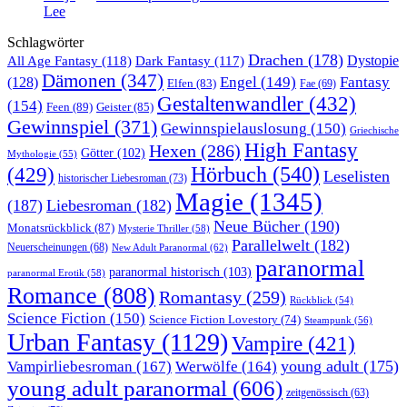
Lee
Schlagwörter
Drachen
(178)
All Age Fantasy
(118)
Dystopie
Dark Fantasy
(117)
Dämonen
(347)
Engel
(149)
Fantasy
(128)
Elfen
(83)
Fae
(69)
Gestaltenwandler
(432)
(154)
Feen
(89)
Geister
(85)
Gewinnspiel
(371)
Gewinnspielauslosung
(150)
Griechische
High Fantasy
Hexen
(286)
Götter
(102)
Mythologie
(55)
Hörbuch
(540)
(429)
Leselisten
historischer Liebesroman
(73)
Magie
(1345)
(187)
Liebesroman
(182)
Neue Bücher
(190)
Monatsrückblick
(87)
Mysterie Thriller
(58)
Parallelwelt
(182)
Neuerscheinungen
(68)
New Adult Paranormal
(62)
paranormal
paranormal historisch
(103)
paranormal Erotik
(58)
Romance
(808)
Romantasy
(259)
Rückblick
(54)
Science Fiction
(150)
Science Fiction Lovestory
(74)
Steampunk
(56)
Urban Fantasy
(1129)
Vampire
(421)
young adult
(175)
Vampirliebesroman
(167)
Werwölfe
(164)
young adult paranormal
(606)
zeitgenössisch
(63)