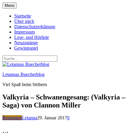
Zum
Menü
Inhalt
springen
Startseite
Über mich
Datenschutzerklärung
Impressum
Lese- und Hörliste
Neuzugänge
Gewinnspiel
Letannas Buecherblog
Viel Spaß beim Stöbern
Valkyria – Schwanengesang: (Valkyria –
Saga) von Clannon Miller
Rezension
Letanna
29. Januar 2017
0