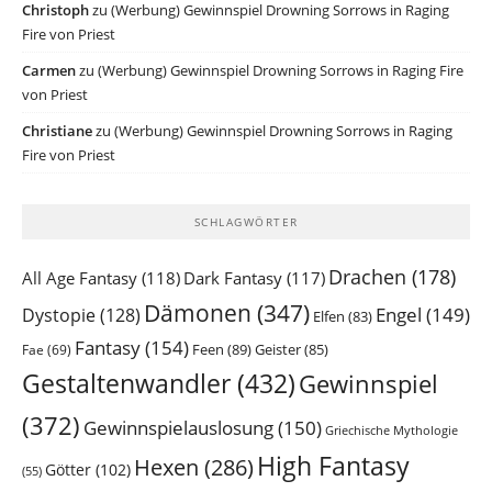
Christoph
zu
(Werbung) Gewinnspiel Drowning Sorrows in Raging
Fire von Priest
Carmen
zu
(Werbung) Gewinnspiel Drowning Sorrows in Raging Fire
von Priest
Christiane
zu
(Werbung) Gewinnspiel Drowning Sorrows in Raging
Fire von Priest
SCHLAGWÖRTER
Drachen
(178)
All Age Fantasy
(118)
Dark Fantasy
(117)
Dämonen
(347)
Engel
(149)
Dystopie
(128)
Elfen
(83)
Fantasy
(154)
Feen
(89)
Geister
(85)
Fae
(69)
Gestaltenwandler
(432)
Gewinnspiel
(372)
Gewinnspielauslosung
(150)
Griechische Mythologie
High Fantasy
Hexen
(286)
Götter
(102)
(55)