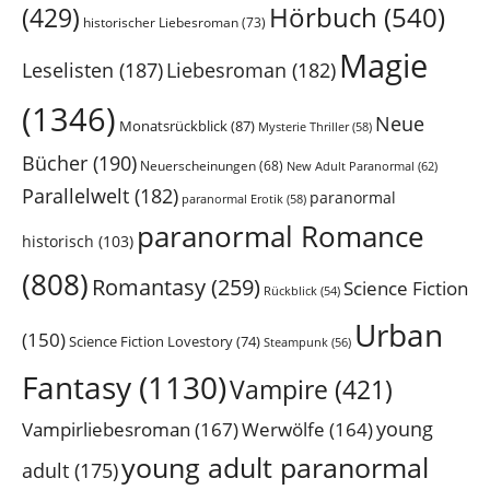
Hörbuch
(540)
(429)
historischer Liebesroman
(73)
Magie
Leselisten
(187)
Liebesroman
(182)
(1346)
Neue
Monatsrückblick
(87)
Mysterie Thriller
(58)
Bücher
(190)
Neuerscheinungen
(68)
New Adult Paranormal
(62)
Parallelwelt
(182)
paranormal
paranormal Erotik
(58)
paranormal Romance
historisch
(103)
(808)
Romantasy
(259)
Science Fiction
Rückblick
(54)
Urban
(150)
Science Fiction Lovestory
(74)
Steampunk
(56)
Fantasy
(1130)
Vampire
(421)
young
Vampirliebesroman
(167)
Werwölfe
(164)
young adult paranormal
adult
(175)