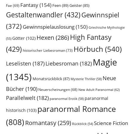
Fantasy
(154)
Feen
(89)
Geister
(85)
Fae
(69)
Gestaltenwandler
(432)
Gewinnspiel
(372)
Gewinnspielauslosung
(150)
Griechische Mythologie
High Fantasy
Hexen
(286)
Götter
(102)
(55)
Hörbuch
(540)
(429)
historischer Liebesroman
(73)
Magie
Leselisten
(187)
Liebesroman
(182)
(1345)
Neue
Monatsrückblick
(87)
Mysterie Thriller
(58)
Bücher
(190)
Neuerscheinungen
(68)
New Adult Paranormal
(62)
Parallelwelt
(182)
paranormal
paranormal Erotik
(58)
paranormal Romance
historisch
(103)
(808)
Romantasy
(259)
Science Fiction
Rückblick
(54)