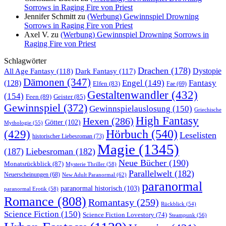
Sorrows in Raging Fire von Priest
Jennifer Schmitt
zu
(Werbung) Gewinnspiel Drowning
Sorrows in Raging Fire von Priest
Axel V.
zu
(Werbung) Gewinnspiel Drowning Sorrows in
Raging Fire von Priest
Schlagwörter
Drachen
(178)
All Age Fantasy
(118)
Dystopie
Dark Fantasy
(117)
Dämonen
(347)
Engel
(149)
Fantasy
(128)
Elfen
(83)
Fae
(69)
Gestaltenwandler
(432)
(154)
Feen
(89)
Geister
(85)
Gewinnspiel
(372)
Gewinnspielauslosung
(150)
Griechische
High Fantasy
Hexen
(286)
Götter
(102)
Mythologie
(55)
Hörbuch
(540)
(429)
Leselisten
historischer Liebesroman
(73)
Magie
(1345)
(187)
Liebesroman
(182)
Neue Bücher
(190)
Monatsrückblick
(87)
Mysterie Thriller
(58)
Parallelwelt
(182)
Neuerscheinungen
(68)
New Adult Paranormal
(62)
paranormal
paranormal historisch
(103)
paranormal Erotik
(58)
Romance
(808)
Romantasy
(259)
Rückblick
(54)
Science Fiction
(150)
Science Fiction Lovestory
(74)
Steampunk
(56)