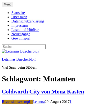
Zum
Menü
Inhalt
springen
Startseite
Über mich
Datenschutzerklärung
Impressum
Lese- und Hörliste
Neuzugänge
Gewinnspiel
Letannas Buecherblog
Viel Spaß beim Stöbern
Schlagwort:
Mutanten
Coldworth City von Mona Kasten
Rezensionsexemplar
Letanna
29. August 2017
1