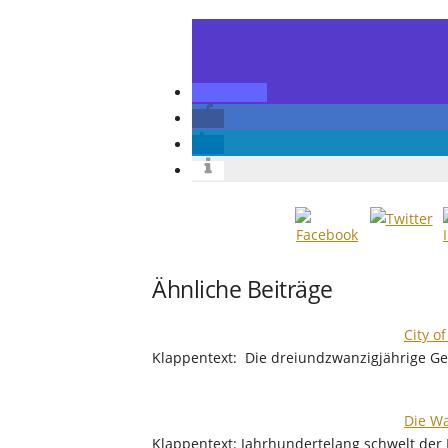
Ähnliche Beiträge
City o
Klappentext: Die dreiundzwanzigjährige Ges
Die Wa
Klappentext: Jahrhundertelang schwelt de