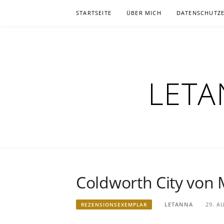
Zum
STARTSEITE
ÜBER MICH
DATENSCHUTZ
Inhalt
springen
LETA
Coldworth City von
LETANNA
29. A
REZENSIONSEXEMPLAR