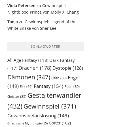
Viola Petersen
zu
Gewinnspiel
Nightblood Prince von Molly X. Chang
Tanja
zu
Gewinnspiel: Legend of the
White Snake von Sher Lee
SCHLAGWÖRTER
All Age Fantasy
(118)
Dark Fantasy
Drachen
(178)
Dystopie
(128)
(117)
Dämonen
(347)
Engel
Elfen
(83)
(149)
Fantasy
(154)
Feen
(89)
Fae
(69)
Gestaltenwandler
Geister
(85)
(432)
Gewinnspiel
(371)
Gewinnspielauslosung
(149)
Götter
(102)
Griechische Mythologie
(55)