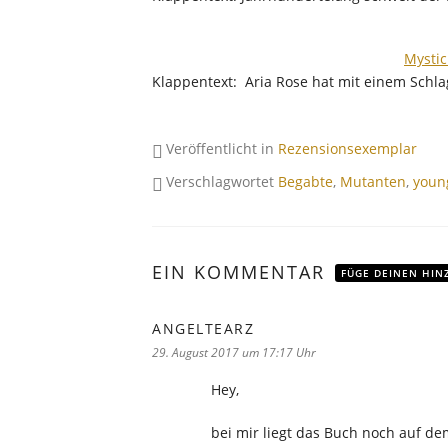
Mystic
Klappentext: Aria Rose hat mit einem Schla
Veröffentlicht in
Rezensionsexemplar
Verschlagwortet
Begabte
,
Mutanten
,
youn
EIN KOMMENTAR
FÜGE DEINEN HIN
ANGELTEARZ
sagt:
29. August 2017 um 17:17 Uhr
Hey,
bei mir liegt das Buch noch auf de