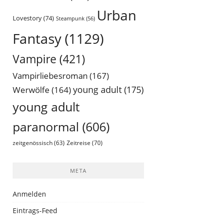
Urban
Lovestory
(74)
Steampunk
(56)
Fantasy
(1129)
Vampire
(421)
Vampirliebesroman
(167)
young adult
(175)
Werwölfe
(164)
young adult
paranormal
(606)
Zeitreise
(70)
zeitgenössisch
(63)
META
Anmelden
Eintrags-Feed