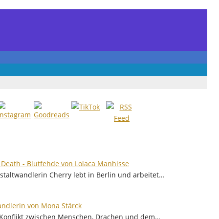
f Death - Blutfehde von Lolaca Manhisse
taltwandlerin Cherry lebt in Berlin und arbeitet…
ndlerin von Mona Stärck
r Konflikt zwischen Menschen, Drachen und dem…