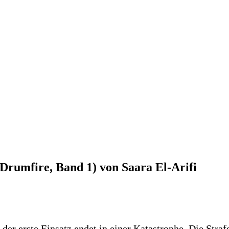
 Drumfire, Band 1) von Saara El-Arifi
h der erste Einsatz endet in einer Katastrophe. Die St