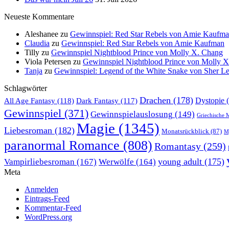
Neueste Kommentare
Aleshanee
zu
Gewinnspiel: Red Star Rebels von Amie Kaufm
Claudia
zu
Gewinnspiel: Red Star Rebels von Amie Kaufman
Tilly
zu
Gewinnspiel Nightblood Prince von Molly X. Chang
Viola Petersen
zu
Gewinnspiel Nightblood Prince von Molly 
Tanja
zu
Gewinnspiel: Legend of the White Snake von Sher L
Schlagwörter
Drachen
(178)
All Age Fantasy
(118)
Dystopie
(
Dark Fantasy
(117)
Gewinnspiel
(371)
Gewinnspielauslosung
(149)
Griechische 
Magie
(1345)
Liebesroman
(182)
Monatsrückblick
(87)
My
paranormal Romance
(808)
Romantasy
(259)
young adult
(175)
Vampirliebesroman
(167)
Werwölfe
(164)
Meta
Anmelden
Eintrags-Feed
Kommentar-Feed
WordPress.org