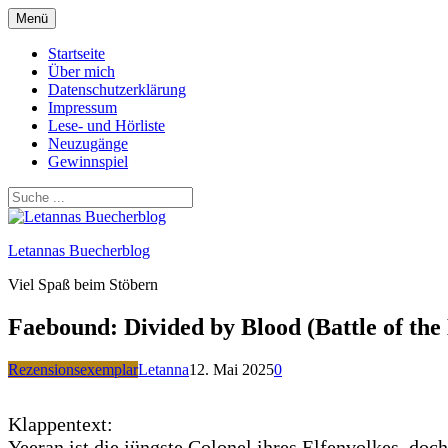
Zum
Menü
Inhalt
springen
Startseite
Über mich
Datenschutzerklärung
Impressum
Lese- und Hörliste
Neuzugänge
Gewinnspiel
Letannas Buecherblog
Viel Spaß beim Stöbern
Faebound: Divided by Blood (Battle of the
Rezensionsexemplar
Letanna
12. Mai 2025
0
Klappentext:
Yeeran ist die jüngste Colonel ihres Elfenvolkes, doc