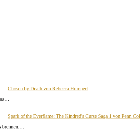
Chosen by Death von Rebecca Humpert
lena…
Spark of the Everflame: The Kindred's Curse Saga 1 von Penn Co
es brennen.…