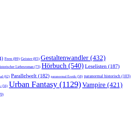
Gestaltenwandler
(432)
4)
Feen
(89)
Geister
(85)
Hörbuch
(540)
Leselisten
(187)
istorischer Liebesroman
(73)
Parallelwelt
(182)
paranormal historisch
(103)
al
(62)
paranormal Erotik
(58)
Urban Fantasy
(1129)
Vampire
(421)
k
(56)
70)