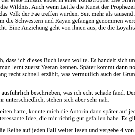
 die Wildnis. Auch wenn Lettle die Kunst der Prophezei
das Volk der Fae treffen würden. Seit mehr als tausend 
 die Schwestern und Rayan gefangen genommen werden, 
ht. Eine Anziehung geht von ihnen aus, die die Loyalität
, dass ich dieses Buch lesen wollte. Es handelt sich um
 man lernt zuerst Yeeran kennen. Später kommt dann noc
ng recht schnell erzählt, was vermutlich auch der Gr
 so ausführlich beschrieben, was ich echt schade fand. D
r unterschiedlich, stehen sich aber sehr nah.
en hatte, konnte mich die Autorin dann später auf jed
eressante Idee, die mir richtig gut gefallen habe. Es g
ie Reihe auf jeden Fall weiter lesen und vergebe 4 von