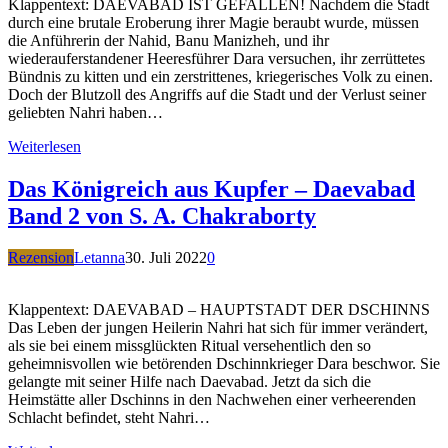
Klappentext: DAEVABAD IST GEFALLEN! Nachdem die Stadt
durch eine brutale Eroberung ihrer Magie beraubt wurde, müssen
die Anführerin der Nahid, Banu Manizheh, und ihr
wiederauferstandener Heeresführer Dara versuchen, ihr zerrüttetes
Bündnis zu kitten und ein zerstrittenes, kriegerisches Volk zu einen.
Doch der Blutzoll des Angriffs auf die Stadt und der Verlust seiner
geliebten Nahri haben…
Weiterlesen
Das Königreich aus Kupfer – Daevabad
Band 2 von S. A. Chakraborty
Rezension
Letanna
30. Juli 2022
0
Klappentext: DAEVABAD – HAUPTSTADT DER DSCHINNS
Das Leben der jungen Heilerin Nahri hat sich für immer verändert,
als sie bei einem missglückten Ritual versehentlich den so
geheimnisvollen wie betörenden Dschinnkrieger Dara beschwor. Sie
gelangte mit seiner Hilfe nach Daevabad. Jetzt da sich die
Heimstätte aller Dschinns in den Nachwehen einer verheerenden
Schlacht befindet, steht Nahri…