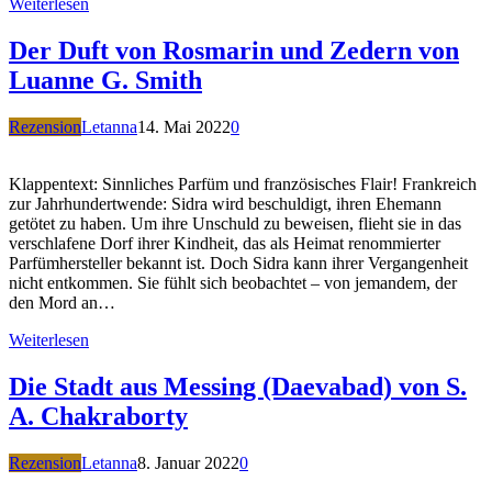
Weiterlesen
Der Duft von Rosmarin und Zedern von
Luanne G. Smith
Rezension
Letanna
14. Mai 2022
0
Klappentext: Sinnliches Parfüm und französisches Flair! Frankreich
zur Jahrhundertwende: Sidra wird beschuldigt, ihren Ehemann
getötet zu haben. Um ihre Unschuld zu beweisen, flieht sie in das
verschlafene Dorf ihrer Kindheit, das als Heimat renommierter
Parfümhersteller bekannt ist. Doch Sidra kann ihrer Vergangenheit
nicht entkommen. Sie fühlt sich beobachtet – von jemandem, der
den Mord an…
Weiterlesen
Die Stadt aus Messing (Daevabad) von S.
A. Chakraborty
Rezension
Letanna
8. Januar 2022
0