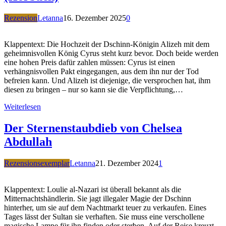
Rezension
Letanna
16. Dezember 2025
0
Klappentext: Die Hochzeit der Dschinn-Königin Alizeh mit dem
geheimnisvollen König Cyrus steht kurz bevor. Doch beide werden
eine hohen Preis dafür zahlen müssen: Cyrus ist einen
verhängnisvollen Pakt eingegangen, aus dem ihn nur der Tod
befreien kann. Und Alizeh ist diejenige, die versprochen hat, ihm
diesen zu bringen – nur so kann sie die Verpflichtung,…
Weiterlesen
Der Sternenstaubdieb von Chelsea
Abdullah
Rezensionsexemplar
Letanna
21. Dezember 2024
1
Klappentext: Loulie al-Nazari ist überall bekannt als die
Mitternachtshändlerin. Sie jagt illegaler Magie der Dschinn
hinterher, um sie auf dem Nachtmarkt teuer zu verkaufen. Eines
Tages lässt der Sultan sie verhaften. Sie muss eine verschollene
magische Lampe für ihn finden oder sterben. Auf der Reise kreuzt