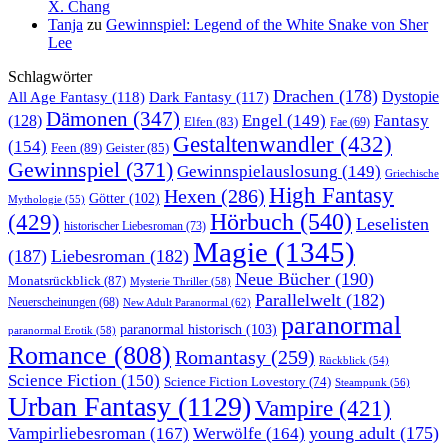
X. Chang
Tanja
zu
Gewinnspiel: Legend of the White Snake von Sher
Lee
Schlagwörter
Drachen
(178)
All Age Fantasy
(118)
Dystopie
Dark Fantasy
(117)
Dämonen
(347)
Engel
(149)
Fantasy
(128)
Elfen
(83)
Fae
(69)
Gestaltenwandler
(432)
(154)
Feen
(89)
Geister
(85)
Gewinnspiel
(371)
Gewinnspielauslosung
(149)
Griechische
High Fantasy
Hexen
(286)
Götter
(102)
Mythologie
(55)
Hörbuch
(540)
(429)
Leselisten
historischer Liebesroman
(73)
Magie
(1345)
(187)
Liebesroman
(182)
Neue Bücher
(190)
Monatsrückblick
(87)
Mysterie Thriller
(58)
Parallelwelt
(182)
Neuerscheinungen
(68)
New Adult Paranormal
(62)
paranormal
paranormal historisch
(103)
paranormal Erotik
(58)
Romance
(808)
Romantasy
(259)
Rückblick
(54)
Science Fiction
(150)
Science Fiction Lovestory
(74)
Steampunk
(56)
Urban Fantasy
(1129)
Vampire
(421)
young adult
(175)
Vampirliebesroman
(167)
Werwölfe
(164)