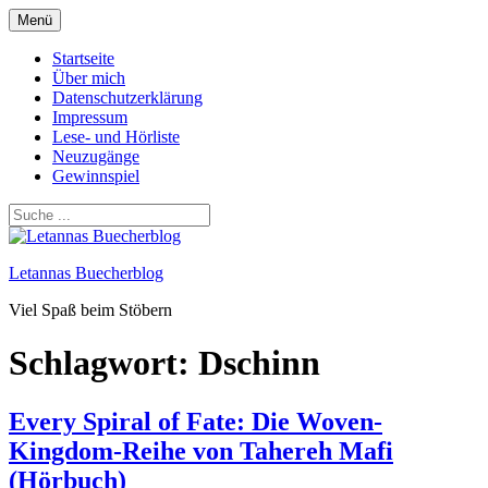
Zum
Menü
Inhalt
springen
Startseite
Über mich
Datenschutzerklärung
Impressum
Lese- und Hörliste
Neuzugänge
Gewinnspiel
Letannas Buecherblog
Viel Spaß beim Stöbern
Schlagwort:
Dschinn
Every Spiral of Fate: Die Woven-
Kingdom-Reihe von Tahereh Mafi
(Hörbuch)