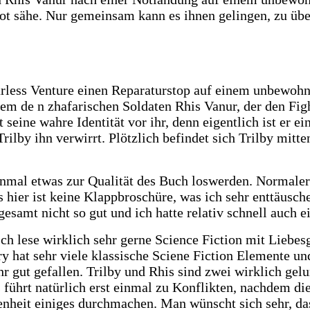
ot sähe. Nur gemeinsam kann es ihnen gelingen, zu übe
arless Venture einen Reparaturstop auf einem unbewohn
dem de n zhafarischen Soldaten Rhis Vanur, der den Figh
seine wahre Identität vor ihr, denn eigentlich ist er ei
rilby ihn verwirrt. Plötzlich befindet sich Trilby mitt
 einmal etwas zur Qualität des Buch loswerden. Normal
 hier ist keine Klappbroschüre, was ich sehr enttäusche
esamt nicht so gut und ich hatte relativ schnell auch e
 Ich lese wirklich sehr gerne Science Fiction mit Lieb
hat sehr viele klassische Sciene Fiction Elemente und 
hr gut gefallen. Trilby und Rhis sind zwei wirklich ge
führt natürlich erst einmal zu Konflikten, nachdem di
genheit einiges durchmachen. Man wünscht sich sehr, d