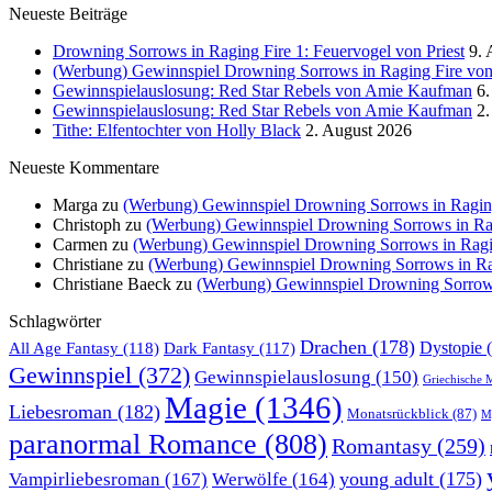
Neueste Beiträge
Drowning Sorrows in Raging Fire 1: Feuervogel von Priest
9. 
(Werbung) Gewinnspiel Drowning Sorrows in Raging Fire von 
Gewinnspielauslosung: Red Star Rebels von Amie Kaufman
6.
Gewinnspielauslosung: Red Star Rebels von Amie Kaufman
2.
Tithe: Elfentochter von Holly Black
2. August 2026
Neueste Kommentare
Marga
zu
(Werbung) Gewinnspiel Drowning Sorrows in Raging
Christoph
zu
(Werbung) Gewinnspiel Drowning Sorrows in Rag
Carmen
zu
(Werbung) Gewinnspiel Drowning Sorrows in Ragin
Christiane
zu
(Werbung) Gewinnspiel Drowning Sorrows in Rag
Christiane Baeck
zu
(Werbung) Gewinnspiel Drowning Sorrows 
Schlagwörter
Drachen
(178)
All Age Fantasy
(118)
Dystopie
(
Dark Fantasy
(117)
Gewinnspiel
(372)
Gewinnspielauslosung
(150)
Griechische 
Magie
(1346)
Liebesroman
(182)
Monatsrückblick
(87)
My
paranormal Romance
(808)
Romantasy
(259)
young adult
(175)
Vampirliebesroman
(167)
Werwölfe
(164)