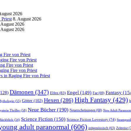
August 2026
Priest
8. August 2026
 August 2026
 August 2026
 Fire von Priest
ing Fire von Priest
g Fire von Priest
ing Fire von Priest
in Raging Fire von Priest
Dämonen
(347)
Engel
(149)
Fantasy
(15
128)
Elfen
(83)
Fae
(69)
High Fantasy
(429)
Hexen
(286)
Götter
(102)
h
Mythologie
(55)
Neue Bücher
(190)
Neuerscheinungen
(68)
sterie Thriller
(58)
New Adult Paranorm
Science Fiction
(150)
Science Fiction Lovestory
(74)
Steampun
Rückblick
(54)
young adult paranormal
(606)
Zeitreise
(
zeitgenössisch
(63)