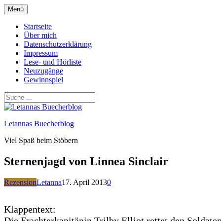
Zum
Menü
Inhalt
springen
Startseite
Über mich
Datenschutzerklärung
Impressum
Lese- und Hörliste
Neuzugänge
Gewinnspiel
Letannas Buecherblog
Viel Spaß beim Stöbern
Sternenjagd von Linnea Sinclair
Rezension
Letanna
17. April 2013
0
Klappentext:
Die Frachterkapitänin Trilby Elliot rettet den Soldat