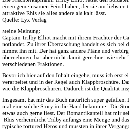
einen gemeinsamen Feind haben, der sie am liebsten t
attraktive Rhis sie alles andere als kalt lässt.
Quelle: Lyx Verlag
eine Meinung:
M
Captain Trilby Elliot macht mit ihrem Frachter der C
notlandet. Zu ihrer Überraschung handelt es sich bei 
nimmt ihn mit. Der hat ganz andere Pläne und verbirgt 
übernehmen, hat aber nicht damit gerechnet wie sehr T
verschiedenen Fraktionen.
Bevor ich hier auf den Inhalt eingehe, muss ich erst
verarbeitet und in der Regel auch Klappbroschüre. Das
wie die Klappbroschüren. Dadurch ist die Qualität insg
Insgesamt hat mir das Buch natürlich super gefallen.
mal eine solche Story in die Hand bekomme. Die Story 
etwas auch gerne liest. Der Romantikanteil hat mir se
Rhis verheimlicht Trilby anfangs eine Menge und das 
typische tortured Heros und mussten in ihrer Vergan