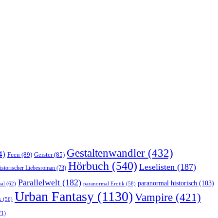
Gestaltenwandler
(432)
4)
Feen
(89)
Geister
(85)
Hörbuch
(540)
Leselisten
(187)
istorischer Liebesroman
(73)
Parallelwelt
(182)
paranormal historisch
(103)
al
(62)
paranormal Erotik
(58)
Urban Fantasy
(1130)
Vampire
(421)
k
(56)
71)