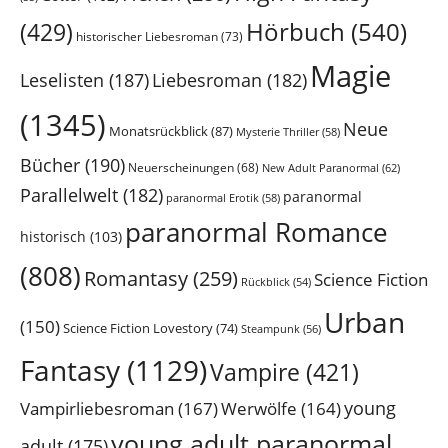
Hörbuch
(540)
(429)
historischer Liebesroman
(73)
Magie
Leselisten
(187)
Liebesroman
(182)
(1345)
Neue
Monatsrückblick
(87)
Mysterie Thriller
(58)
Bücher
(190)
Neuerscheinungen
(68)
New Adult Paranormal
(62)
Parallelwelt
(182)
paranormal
paranormal Erotik
(58)
paranormal Romance
historisch
(103)
(808)
Romantasy
(259)
Science Fiction
Rückblick
(54)
Urban
(150)
Science Fiction Lovestory
(74)
Steampunk
(56)
Fantasy
(1129)
Vampire
(421)
young
Vampirliebesroman
(167)
Werwölfe
(164)
young adult paranormal
adult
(175)