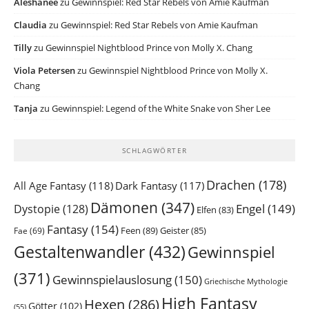
Aleshanee
zu
Gewinnspiel: Red Star Rebels von Amie Kaufman
Claudia
zu
Gewinnspiel: Red Star Rebels von Amie Kaufman
Tilly
zu
Gewinnspiel Nightblood Prince von Molly X. Chang
Viola Petersen
zu
Gewinnspiel Nightblood Prince von Molly X.
Chang
Tanja
zu
Gewinnspiel: Legend of the White Snake von Sher Lee
SCHLAGWÖRTER
Drachen
(178)
All Age Fantasy
(118)
Dark Fantasy
(117)
Dämonen
(347)
Engel
(149)
Dystopie
(128)
Elfen
(83)
Fantasy
(154)
Feen
(89)
Geister
(85)
Fae
(69)
Gestaltenwandler
(432)
Gewinnspiel
(371)
Gewinnspielauslosung
(150)
Griechische Mythologie
High Fantasy
Hexen
(286)
Götter
(102)
(55)