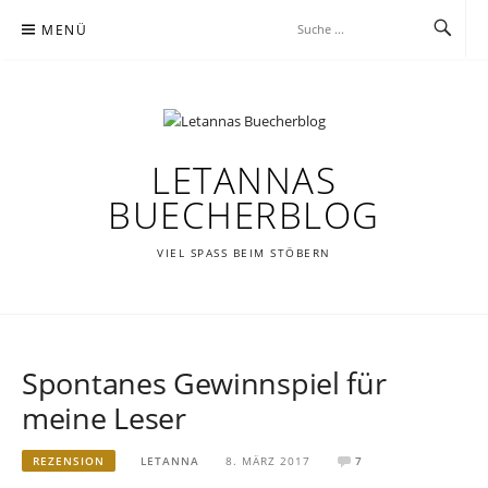
Zum
MENÜ
Inhalt
springen
LETANNAS
BUECHERBLOG
VIEL SPASS BEIM STÖBERN
Spontanes Gewinnspiel für
meine Leser
REZENSION
LETANNA
8. MÄRZ 2017
7