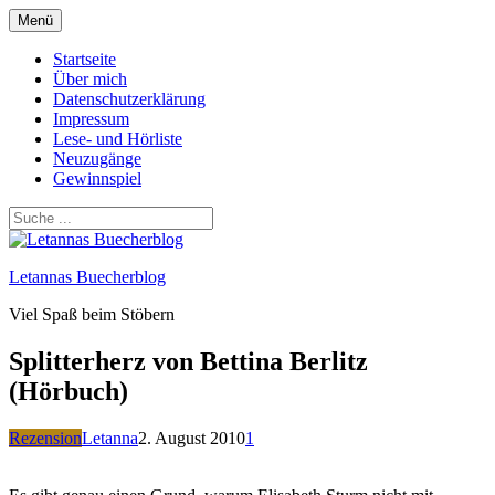
Zum
Menü
Inhalt
springen
Startseite
Über mich
Datenschutzerklärung
Impressum
Lese- und Hörliste
Neuzugänge
Gewinnspiel
Letannas Buecherblog
Viel Spaß beim Stöbern
Splitterherz von Bettina Berlitz
(Hörbuch)
Rezension
Letanna
2. August 2010
1