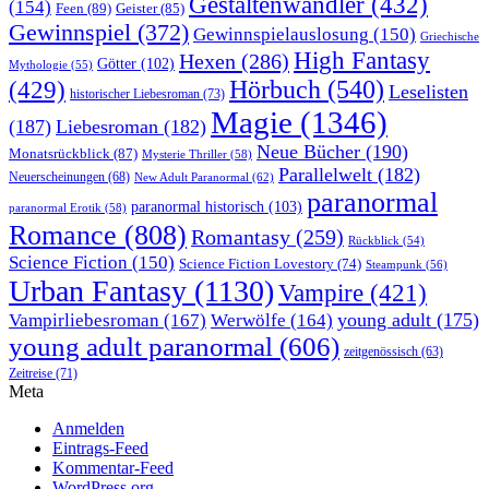
Gestaltenwandler
(432)
(154)
Feen
(89)
Geister
(85)
Gewinnspiel
(372)
Gewinnspielauslosung
(150)
Griechische
High Fantasy
Hexen
(286)
Götter
(102)
Mythologie
(55)
Hörbuch
(540)
(429)
Leselisten
historischer Liebesroman
(73)
Magie
(1346)
(187)
Liebesroman
(182)
Neue Bücher
(190)
Monatsrückblick
(87)
Mysterie Thriller
(58)
Parallelwelt
(182)
Neuerscheinungen
(68)
New Adult Paranormal
(62)
paranormal
paranormal historisch
(103)
paranormal Erotik
(58)
Romance
(808)
Romantasy
(259)
Rückblick
(54)
Science Fiction
(150)
Science Fiction Lovestory
(74)
Steampunk
(56)
Urban Fantasy
(1130)
Vampire
(421)
young adult
(175)
Vampirliebesroman
(167)
Werwölfe
(164)
young adult paranormal
(606)
zeitgenössisch
(63)
Zeitreise
(71)
Meta
Anmelden
Eintrags-Feed
Kommentar-Feed
WordPress.org