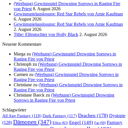
(Werbung) Gewinnspiel Drowning Sorrows in Raging Fire
von Priest
8. August 2026
Gewinnspielauslosung: Red Star Rebels von Amie Kaufman
6. August 2026
Gewinnspielauslosung: Red Star Rebels von Amie Kaufman
2. August 2026
Tithe: Elfentochter von Holly Black
2. August 2026
Neueste Kommentare
Marga
zu
(Werbung) Gewinnspiel Drowning Sorrows in
Raging Fire von Priest
Christoph
zu
(Werbung) Gewinnspiel Drowning Sorrows in
Raging Fire von Priest
Carmen
zu
(Werbung) Gewinnspiel Drowning Sorrows in
Raging Fire von Priest
Christiane
zu
(Werbung) Gewinnspiel Drowning Sorrows in
Raging Fire von Priest
Christiane Baeck
zu
(Werbung) Gewinnspiel Drowning
Sorrows in Raging Fire von Priest
Schlagwörter
Drachen
(178)
All Age Fantasy
(118)
Dystopie
Dark Fantasy
(117)
Dämonen
(347)
Engel
(149)
Fantasy
(128)
Elfen
(83)
Fae
(69)