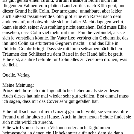
Es gibt genau einen Grund, warum Elisabeth Sturm nicht mit
fliegenden Fahnen vom platten Land zurück nach Köln geht, und
dieser Grund heißt Colin. Der arrogante, unnahbare, aber leider
auch äußerst faszinierende Colin gibt Ellie ein Rätsel nach dem
anderen auf, und obwohl sie sich mit aller Macht dagegen wehrt,
kann sie sich seiner Ausstrahlung nicht entziehen. Bald muss Ellie
einsehen, dass Colin viel mehr mit ihrer Familie verbindet, als sie
sich je vorstellen könnte. Ihr Vater Leo verbirgt ein Geheimnis, das
ihn und Colin zu erbitterten Gegnern macht – und das Ellie in
tödliche Gefahr bringt. Dass sie mit ihren seltsamen nächtlichen
Träumen den Schlüssel zu dem Rätsel in der Hand hält, begreift
Ellie erst, als ihre Gefühle für Colin alles zu zerstören drohen, was
sie liebt.
Quelle. Verlag
Meine Meinung:
Prinzipiell höre ich mir Jugendbücher lieber an als sie zu lesen.
Auch dieses hat mir mal wieder sehr gut gefallen. Erst einmal muss
ich sagen, dass mir das Cover sehr gut gefallen hat.
Ellie fühlt sich nach ihrem Umzug gar nicht wohl, sie vermisst ihre
Freund und ihr altes zu Hause. Auch in ihrer neuen Schule findet sie
sich nicht wirklich zurecht.
Ellie wird von seltsamen Visionen oder auch Tagträumen
heimgesucht, in denen ein Unbekannter auftaucht, dem sie dann