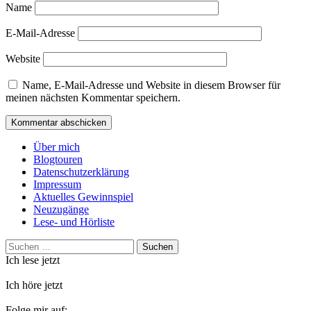
Name
E-Mail-Adresse
Website
Name, E-Mail-Adresse und Website in diesem Browser für
meinen nächsten Kommentar speichern.
Über mich
Blogtouren
Datenschutzerklärung
Impressum
Aktuelles Gewinnspiel
Neuzugänge
Lese- und Hörliste
Suchen
nach:
Ich lese jetzt
Ich höre jetzt
Folge mir auf: