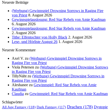
Neueste Beiträge
(Werbung) Gewinnspiel Drowning Sorrows in Raging Fire
von Priest
8. August 2026
Gewinnspielauslosung: Red Star Rebels von Amie Kaufman
6. August 2026
Gewinnspielauslosung: Red Star Rebels von Amie Kaufman
2. August 2026
Tithe: Elfentochter von Holly Black
2. August 2026
Lese- und Hörliste August 26
1. August 2026
Neueste Kommentare
Axel V.
zu
(Werbung) Gewinnspiel Drowning Sorrows in
Raging Fire von Priest
Viola Petersen
zu
(Werbung) Gewinnspiel Drowning Sorrows
in Raging Fire von Priest
TillyNäht
zu
(Werbung) Gewinnspiel Drowning Sorrows in
Raging Fire von Priest
Aleshanee
zu
Gewinnspiel: Red Star Rebels von Amie
Kaufman
Claudia
zu
Gewinnspiel: Red Star Rebels von Amie Kaufman
Schlagwörter
Drachen
(178)
All Age Fantasy
(118)
Dystopie
Dark Fantasy
(117)