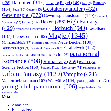
Dämonen
(347)
Engel
(149)
Fantasy
(128)
Elfen
(83)
Fae
(69)
Gestaltenwandler
(432)
(154)
Feen
(89)
Geister
(85)
Gewinnspiel
(372)
Gewinnspielauslosung
(150)
Griechische
High Fantasy
Hexen
(286)
Götter
(102)
Mythologie
(55)
Hörbuch
(540)
(429)
Leselisten
historischer Liebesroman
(73)
Magie
(1345)
(187)
Liebesroman
(182)
Neue Bücher
(190)
Monatsrückblick
(87)
Mysterie Thriller
(58)
Parallelwelt
(182)
Neuerscheinungen
(68)
New Adult Paranormal
(62)
paranormal
paranormal historisch
(103)
paranormal Erotik
(58)
Romance
(808)
Romantasy
(259)
Rückblick
(54)
Science Fiction
(150)
Science Fiction Lovestory
(74)
Steampunk
(56)
Urban Fantasy
(1129)
Vampire
(421)
young adult
(175)
Vampirliebesroman
(167)
Werwölfe
(164)
young adult paranormal
(606)
zeitgenössisch
(63)
Zeitreise
(70)
Meta
Anmelden
Eintrags-Feed