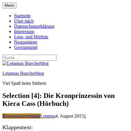
Zum
Menü
Inhalt
springen
Startseite
Über mich
Datenschutzerklärung
Impressum
Lese- und Hörliste
Neuzugänge
Gewinnspiel
Letannas Buecherblog
Viel Spaß beim Stöbern
Selection [4]: Die Kronprinzessin von
Kiera Cass (Hörbuch)
Rezensionsexemplar
Letanna
4. August 2015
1
Klappentext: