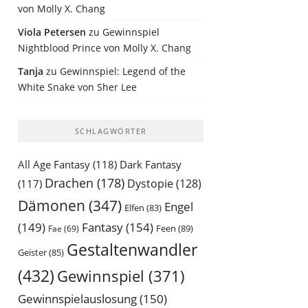
von Molly X. Chang
Viola Petersen
zu
Gewinnspiel
Nightblood Prince von Molly X. Chang
Tanja
zu
Gewinnspiel: Legend of the
White Snake von Sher Lee
SCHLAGWÖRTER
All Age Fantasy
(118)
Dark Fantasy
Drachen
(178)
Dystopie
(128)
(117)
Dämonen
(347)
Engel
Elfen
(83)
(149)
Fantasy
(154)
Feen
(89)
Fae
(69)
Gestaltenwandler
Geister
(85)
(432)
Gewinnspiel
(371)
Gewinnspielauslosung
(150)