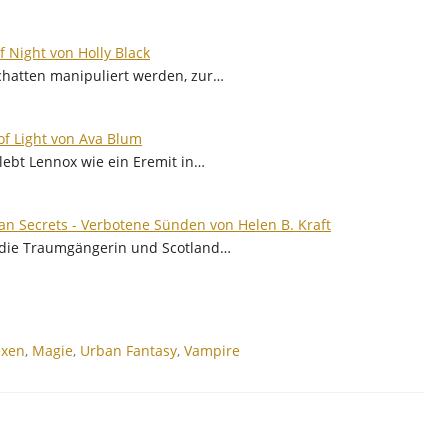
f Night von Holly Black
Schatten manipuliert werden, zur…
of Light von Ava Blum
lebt Lennox wie ein Eremit in…
ian Secrets - Verbotene Sünden von Helen B. Kraft
 die Traumgängerin und Scotland…
xen
,
Magie
,
Urban Fantasy
,
Vampire