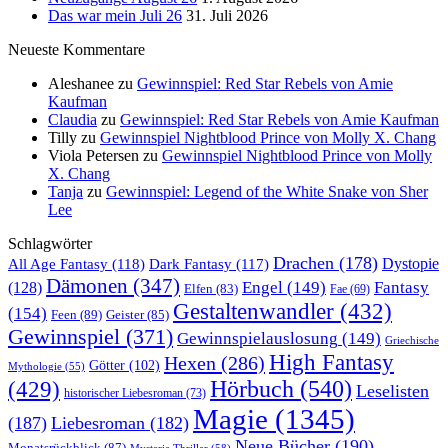
Das war mein Juli 26
31. Juli 2026
Neueste Kommentare
Aleshanee
zu
Gewinnspiel: Red Star Rebels von Amie
Kaufman
Claudia
zu
Gewinnspiel: Red Star Rebels von Amie Kaufman
Tilly
zu
Gewinnspiel Nightblood Prince von Molly X. Chang
Viola Petersen
zu
Gewinnspiel Nightblood Prince von Molly
X. Chang
Tanja
zu
Gewinnspiel: Legend of the White Snake von Sher
Lee
Schlagwörter
Drachen
(178)
All Age Fantasy
(118)
Dystopie
Dark Fantasy
(117)
Dämonen
(347)
Engel
(149)
Fantasy
(128)
Elfen
(83)
Fae
(69)
Gestaltenwandler
(432)
(154)
Feen
(89)
Geister
(85)
Gewinnspiel
(371)
Gewinnspielauslosung
(149)
Griechische
High Fantasy
Hexen
(286)
Götter
(102)
Mythologie
(55)
Hörbuch
(540)
(429)
Leselisten
historischer Liebesroman
(73)
Magie
(1345)
(187)
Liebesroman
(182)
Neue Bücher
(190)
Monatsrückblick
(87)
Mysterie Thriller
(58)