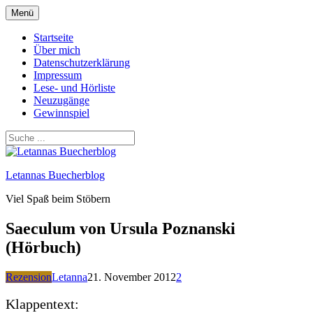
Zum
Menü
Inhalt
springen
Startseite
Über mich
Datenschutzerklärung
Impressum
Lese- und Hörliste
Neuzugänge
Gewinnspiel
Letannas Buecherblog
Viel Spaß beim Stöbern
Saeculum von Ursula Poznanski
(Hörbuch)
Rezension
Letanna
21. November 2012
2
Klappentext: