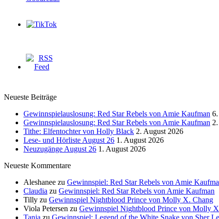
Neueste Beiträge
Gewinnspielauslosung: Red Star Rebels von Amie Kaufman
6.
Gewinnspielauslosung: Red Star Rebels von Amie Kaufman
2.
Tithe: Elfentochter von Holly Black
2. August 2026
Lese- und Hörliste August 26
1. August 2026
Neuzugänge August 26
1. August 2026
Neueste Kommentare
Aleshanee
zu
Gewinnspiel: Red Star Rebels von Amie Kaufm
Claudia
zu
Gewinnspiel: Red Star Rebels von Amie Kaufman
Tilly
zu
Gewinnspiel Nightblood Prince von Molly X. Chang
Viola Petersen
zu
Gewinnspiel Nightblood Prince von Molly 
Tanja
zu
Gewinnspiel: Legend of the White Snake von Sher L