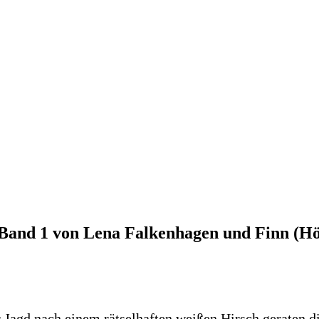
– Band 1 von Lena Falkenhagen und Finn (H
 Jagd nach einem rätselhaften weißen Hirsch geraten d