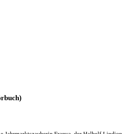
örbuch)
ie Jahrmarktszauberin Franya, der Halbelf Lindion