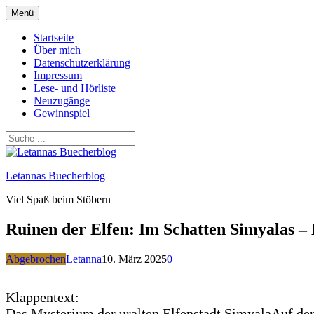
Zum
Menü
Inhalt
springen
Startseite
Über mich
Datenschutzerklärung
Impressum
Lese- und Hörliste
Neuzugänge
Gewinnspiel
Letannas Buecherblog
Viel Spaß beim Stöbern
Ruinen der Elfen: Im Schatten Simyalas 
Abgebrochen
Letanna
10. März 2025
0
Klappentext:
Das Mysterium der uralten Elfenstadt SimyalaAuf der