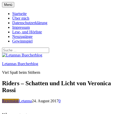
Zum
Menü
Inhalt
springen
Startseite
Über mich
Datenschutzerklärung
Impressum
Lese- und Hörliste
Neuzugänge
Gewinnspiel
Letannas Buecherblog
Viel Spaß beim Stöbern
Riders – Schatten und Licht von Veronica
Rossi
Rezension
Letanna
24. August 2017
0