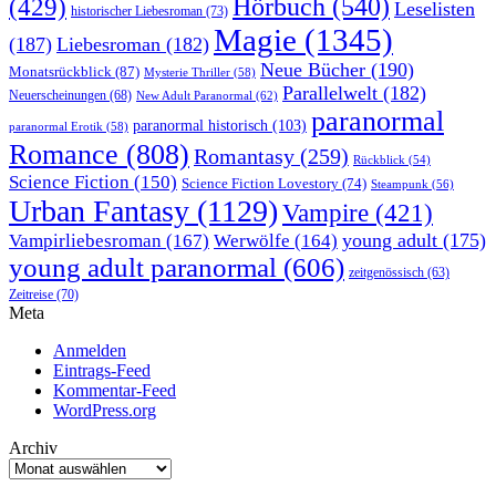
Hörbuch
(540)
(429)
Leselisten
historischer Liebesroman
(73)
Magie
(1345)
(187)
Liebesroman
(182)
Neue Bücher
(190)
Monatsrückblick
(87)
Mysterie Thriller
(58)
Parallelwelt
(182)
Neuerscheinungen
(68)
New Adult Paranormal
(62)
paranormal
paranormal historisch
(103)
paranormal Erotik
(58)
Romance
(808)
Romantasy
(259)
Rückblick
(54)
Science Fiction
(150)
Science Fiction Lovestory
(74)
Steampunk
(56)
Urban Fantasy
(1129)
Vampire
(421)
young adult
(175)
Vampirliebesroman
(167)
Werwölfe
(164)
young adult paranormal
(606)
zeitgenössisch
(63)
Zeitreise
(70)
Meta
Anmelden
Eintrags-Feed
Kommentar-Feed
WordPress.org
Archiv
Archiv