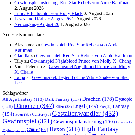
Gewinnspielauslosung: Red Star Rebels von Amie Kaufman
2. August 2026
Tithe: Elfentochter von Holly Black
2. August 2026
Lese- und Hörliste August 26
1. August 2026
Neuzugänge August 26
1. August 2026
Neueste Kommentare
Aleshanee
zu
Gewinnspiel: Red Star Rebels von Amie
Kaufman
Claudia
zu
Gewinnspiel: Red Star Rebels von Amie Kaufman
Tilly
zu
Gewinnspiel Nightblood Prince von Molly X. Chang
Viola Petersen
zu
Gewinnspiel Nightblood Prince von Molly
X. Chang
Tanja
zu
Gewinnspiel: Legend of the White Snake von Sher
Lee
Schlagwörter
Drachen
(178)
All Age Fantasy
(118)
Dystopie
Dark Fantasy
(117)
Dämonen
(347)
Engel
(149)
Fantasy
(128)
Elfen
(83)
Fae
(69)
Gestaltenwandler
(432)
(154)
Feen
(89)
Geister
(85)
Gewinnspiel
(371)
Gewinnspielauslosung
(150)
Griechische
High Fantasy
Hexen
(286)
Götter
(102)
Mythologie
(55)