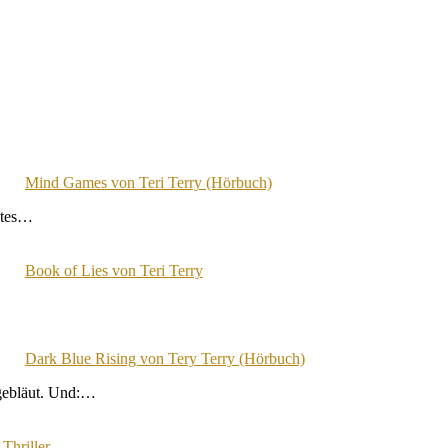
Mind Games von Teri Terry (Hörbuch)
Dates…
Book of Lies von Teri Terry
Dark Blue Rising von Tery Terry (Hörbuch)
gebläut. Und:…
 Thriller