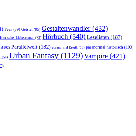
Gestaltenwandler
(432)
4)
Feen
(89)
Geister
(85)
Hörbuch
(540)
Leselisten
(187)
istorischer Liebesroman
(73)
Parallelwelt
(182)
paranormal historisch
(103)
al
(62)
paranormal Erotik
(58)
Urban Fantasy
(1129)
Vampire
(421)
k
(56)
70)