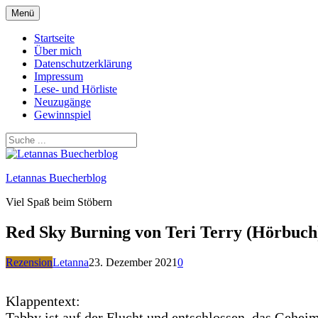
Zum
Menü
Inhalt
springen
Startseite
Über mich
Datenschutzerklärung
Impressum
Lese- und Hörliste
Neuzugänge
Gewinnspiel
Letannas Buecherblog
Viel Spaß beim Stöbern
Red Sky Burning von Teri Terry (Hörbuch
Rezension
Letanna
23. Dezember 2021
0
Klappentext:
Tabby ist auf der Flucht und entschlossen, das Gehe