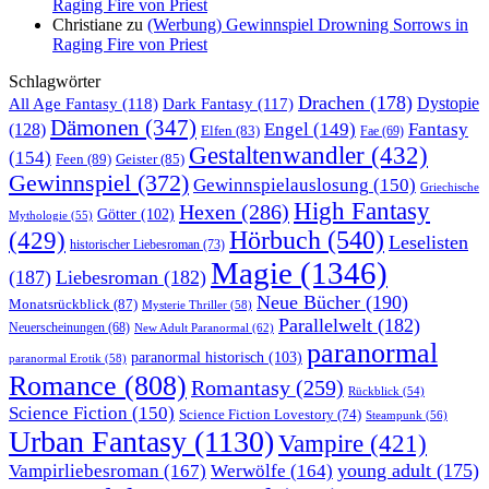
Raging Fire von Priest
Christiane
zu
(Werbung) Gewinnspiel Drowning Sorrows in
Raging Fire von Priest
Schlagwörter
Drachen
(178)
All Age Fantasy
(118)
Dystopie
Dark Fantasy
(117)
Dämonen
(347)
Engel
(149)
Fantasy
(128)
Elfen
(83)
Fae
(69)
Gestaltenwandler
(432)
(154)
Feen
(89)
Geister
(85)
Gewinnspiel
(372)
Gewinnspielauslosung
(150)
Griechische
High Fantasy
Hexen
(286)
Götter
(102)
Mythologie
(55)
Hörbuch
(540)
(429)
Leselisten
historischer Liebesroman
(73)
Magie
(1346)
(187)
Liebesroman
(182)
Neue Bücher
(190)
Monatsrückblick
(87)
Mysterie Thriller
(58)
Parallelwelt
(182)
Neuerscheinungen
(68)
New Adult Paranormal
(62)
paranormal
paranormal historisch
(103)
paranormal Erotik
(58)
Romance
(808)
Romantasy
(259)
Rückblick
(54)
Science Fiction
(150)
Science Fiction Lovestory
(74)
Steampunk
(56)
Urban Fantasy
(1130)
Vampire
(421)
young adult
(175)
Vampirliebesroman
(167)
Werwölfe
(164)