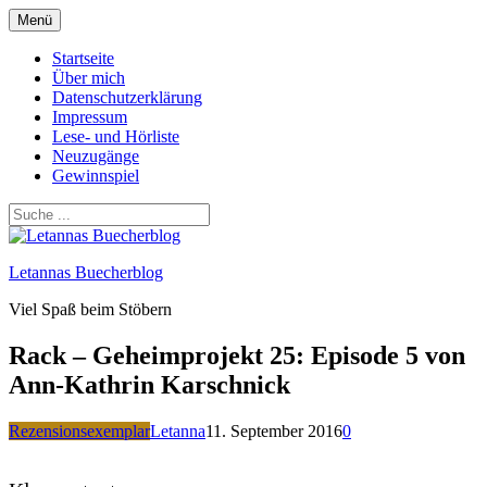
Zum
Menü
Inhalt
springen
Startseite
Über mich
Datenschutzerklärung
Impressum
Lese- und Hörliste
Neuzugänge
Gewinnspiel
Letannas Buecherblog
Viel Spaß beim Stöbern
Rack – Geheimprojekt 25: Episode 5 von
Ann-Kathrin Karschnick
Rezensionsexemplar
Letanna
11. September 2016
0