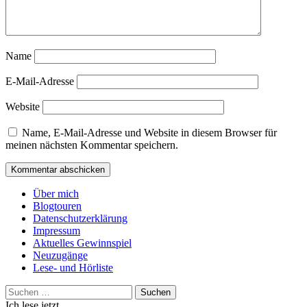
Name
E-Mail-Adresse
Website
Name, E-Mail-Adresse und Website in diesem Browser für
meinen nächsten Kommentar speichern.
Über mich
Blogtouren
Datenschutzerklärung
Impressum
Aktuelles Gewinnspiel
Neuzugänge
Lese- und Hörliste
Suchen
nach:
Ich lese jetzt