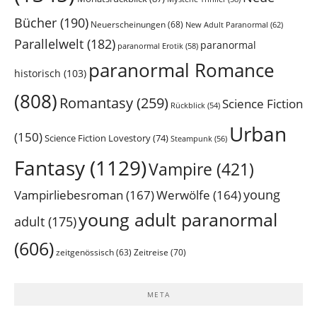
Bücher
(190)
Neuerscheinungen
(68)
New Adult Paranormal
(62)
Parallelwelt
(182)
paranormal
paranormal Erotik
(58)
paranormal Romance
historisch
(103)
(808)
Romantasy
(259)
Science Fiction
Rückblick
(54)
Urban
(150)
Science Fiction Lovestory
(74)
Steampunk
(56)
Fantasy
(1129)
Vampire
(421)
young
Vampirliebesroman
(167)
Werwölfe
(164)
young adult paranormal
adult
(175)
(606)
Zeitreise
(70)
zeitgenössisch
(63)
META