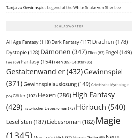
Tanja
zu
Gewinnspiel: Legend of the White Snake von Sher Lee
SCHLAGWÖRTER
Drachen
(178)
All Age Fantasy
(118)
Dark Fantasy
(117)
Dämonen
(347)
Engel
(149)
Dystopie
(128)
Elfen
(83)
Fantasy
(154)
Feen
(89)
Geister
(85)
Fae
(69)
Gestaltenwandler
(432)
Gewinnspiel
(371)
Gewinnspielauslosung
(149)
Griechische Mythologie
High Fantasy
Hexen
(286)
Götter
(102)
(55)
Hörbuch
(540)
(429)
historischer Liebesroman
(73)
Magie
Leselisten
(187)
Liebesroman
(182)
(1345)
Neue
Monatsrückblick
(87)
Mysterie Thriller
(58)