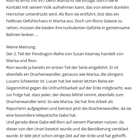
Rion es ernst mit ihr? Denn Marisa ist die Einzige, durch die er
Kontakt mit seinem Volk aufnehmen kann, das von einem dunklen
Herrscher unterdrückt wird. Als Rion sie entführt, löst dies ein
heilloses Gefühlschaos in Marisa aus. Doch um Rions Galaxie zu
retten, müssen die beiden ihre turbulenten Gefühle in gemeinsame
Bahnen lenken …
Meine Meinung:
Der 2. Teil der Pendragon-Reihe von Susan Kearney handelt von
Marisa und Rion.
Rion wurde ja bereits im ersten Teil der Serie eingeführt. Er ist
ebenfalls ein Drachenwandler, genauso wie Marisa, die übrigens
Lucans Schwester ist. Lucan hat bei seiner letzten Reise ein
Gegenmittel gegen die Unfruchtbarkeit auf der Erde mitgbracht, was
zur Folge hat, dass jeder, der dieses Mittel nimmt, ebenfalls zum
Drachenwandler wird. So wie Marisa. Sie hat ihre Arbeit als
Reporterin aufgegeben und betreut jetzt die Drachenwandler, da sie
eine besondere telepatische Gabe hat.
Und gerade diese Gabe will Rion auf seinem Planeten nutzen, da
dieser von den Unari besetzt wurde und die Bevölkerung versklavt
wurde. Er lebt jetzt schon einige Zeit auf der Erde und hat gehofft,