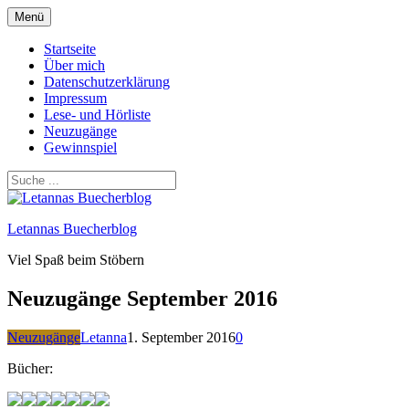
Zum
Menü
Inhalt
springen
Startseite
Über mich
Datenschutzerklärung
Impressum
Lese- und Hörliste
Neuzugänge
Gewinnspiel
Letannas Buecherblog
Viel Spaß beim Stöbern
Neuzugänge September 2016
Neuzugänge
Letanna
1. September 2016
0
Bücher: