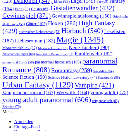
Dämonen
(347)
Engel
(149)
Fantasy
(128)
Elfen
(83)
Fae
(69)
Gestaltenwandler
(432)
(154)
Feen
(89)
Geister
(85)
Gewinnspiel
(371)
Gewinnspielauslosung
(150)
Griechische
High Fantasy
Hexen
(286)
Götter
(102)
Mythologie
(55)
Hörbuch
(540)
(429)
Leselisten
historischer Liebesroman
(73)
Magie
(1345)
(187)
Liebesroman
(182)
Neue Bücher
(190)
Monatsrückblick
(87)
Mysterie Thriller
(58)
Parallelwelt
(182)
Neuerscheinungen
(68)
New Adult Paranormal
(62)
paranormal
paranormal historisch
(103)
paranormal Erotik
(58)
Romance
(808)
Romantasy
(259)
Rückblick
(54)
Science Fiction
(150)
Science Fiction Lovestory
(74)
Steampunk
(56)
Urban Fantasy
(1129)
Vampire
(421)
young adult
(175)
Vampirliebesroman
(167)
Werwölfe
(164)
young adult paranormal
(606)
zeitgenössisch
(63)
Zeitreise
(70)
Meta
Anmelden
Eintrags-Feed