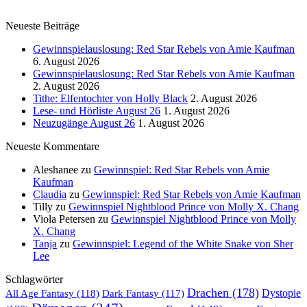
Neueste Beiträge
Gewinnspielauslosung: Red Star Rebels von Amie Kaufman
6. August 2026
Gewinnspielauslosung: Red Star Rebels von Amie Kaufman
2. August 2026
Tithe: Elfentochter von Holly Black
2. August 2026
Lese- und Hörliste August 26
1. August 2026
Neuzugänge August 26
1. August 2026
Neueste Kommentare
Aleshanee
zu
Gewinnspiel: Red Star Rebels von Amie
Kaufman
Claudia
zu
Gewinnspiel: Red Star Rebels von Amie Kaufman
Tilly
zu
Gewinnspiel Nightblood Prince von Molly X. Chang
Viola Petersen
zu
Gewinnspiel Nightblood Prince von Molly
X. Chang
Tanja
zu
Gewinnspiel: Legend of the White Snake von Sher
Lee
Schlagwörter
Drachen
(178)
All Age Fantasy
(118)
Dystopie
Dark Fantasy
(117)