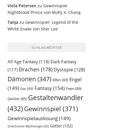
Viola Petersen
zu
Gewinnspiel
Nightblood Prince von Molly X. Chang
Tanja
zu
Gewinnspiel: Legend of the
White Snake von Sher Lee
SCHLAGWÖRTER
All Age Fantasy
(118)
Dark Fantasy
Drachen
(178)
Dystopie
(128)
(117)
Dämonen
(347)
Engel
Elfen
(83)
(149)
Fantasy
(154)
Feen
(89)
Fae
(69)
Gestaltenwandler
Geister
(85)
(432)
Gewinnspiel
(371)
Gewinnspielauslosung
(149)
Götter
(102)
Griechische Mythologie
(55)