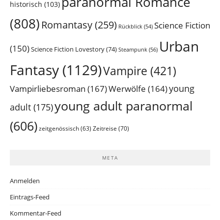
paranormal Romance
historisch
(103)
(808)
Romantasy
(259)
Science Fiction
Rückblick
(54)
Urban
(150)
Science Fiction Lovestory
(74)
Steampunk
(56)
Fantasy
(1129)
Vampire
(421)
young
Vampirliebesroman
(167)
Werwölfe
(164)
young adult paranormal
adult
(175)
(606)
Zeitreise
(70)
zeitgenössisch
(63)
META
Anmelden
Eintrags-Feed
Kommentar-Feed