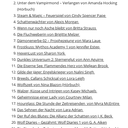
Unter dem Vampirmond – Verlangen von Amanda Hocking
(Hörbuch)
Steam & Magic – Feuerspiel von Cindy Spencer Pape
Schattenwächter von Alexis Morgan
Wenn nur noch Asche bleibt von Britta Strauss
Die Fluchweberin von Brigitte Melzer
Dämonenerbe 02 – Prophezeiung von Mara Laue
Frostkuss: Mythos Academy 1 von Jennifer Estep
HexenLust von Sharon York
Dunkles Universum 2: Sternenglut von Ann Aguirre
Die Eiserne See. Flammendes Herz von Meljean Brook
Gilde der Jäger: Engelskrieger von Nalini Singh
Breeds. Callans Schicksal von Lora Leigh
Wolfszeit von Nina Blazon (Hörbuch)
Walzer, Küsse und Intrigen von Kasey Michaels
Geheimnisse einer Lady von Courtney Milan
Hourglass: Die Stunde der Zeitreisenden von Myra McEntire
Das Sehnen der Nacht von Lara Adrian
Der Ruf des Blutes: Die Allianz der Schatten von J. K. Beck
Wolf Diaries – Gezähmt: Wolf Diaries 1 von G. A. Aiken