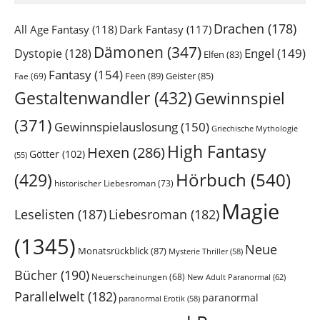
Drachen
(178)
All Age Fantasy
(118)
Dark Fantasy
(117)
Dämonen
(347)
Engel
(149)
Dystopie
(128)
Elfen
(83)
Fantasy
(154)
Feen
(89)
Geister
(85)
Fae
(69)
Gestaltenwandler
(432)
Gewinnspiel
(371)
Gewinnspielauslosung
(150)
Griechische Mythologie
High Fantasy
Hexen
(286)
Götter
(102)
(55)
Hörbuch
(540)
(429)
historischer Liebesroman
(73)
Magie
Leselisten
(187)
Liebesroman
(182)
(1345)
Neue
Monatsrückblick
(87)
Mysterie Thriller
(58)
Bücher
(190)
Neuerscheinungen
(68)
New Adult Paranormal
(62)
Parallelwelt
(182)
paranormal
paranormal Erotik
(58)