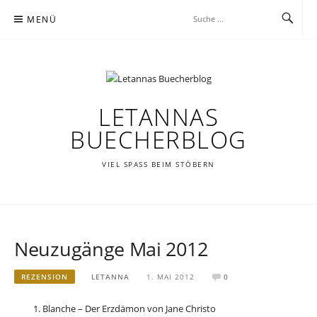
Zum
MENÜ
Inhalt
springen
LETANNAS
BUECHERBLOG
VIEL SPASS BEIM STÖBERN
Neuzugänge Mai 2012
REZENSION
LETANNA
1. MAI 2012
0
Blanche – Der Erzdämon von Jane Christo