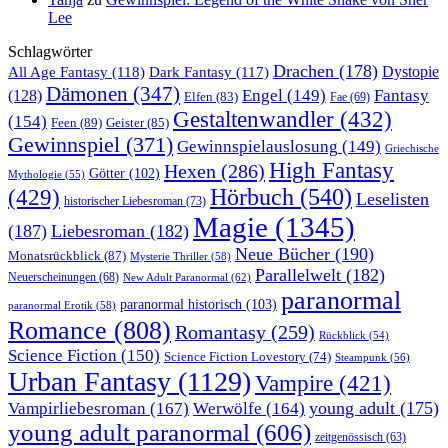
Lee
Schlagwörter
Drachen
(178)
All Age Fantasy
(118)
Dystopie
Dark Fantasy
(117)
Dämonen
(347)
Engel
(149)
Fantasy
(128)
Elfen
(83)
Fae
(69)
Gestaltenwandler
(432)
(154)
Feen
(89)
Geister
(85)
Gewinnspiel
(371)
Gewinnspielauslosung
(149)
Griechische
High Fantasy
Hexen
(286)
Götter
(102)
Mythologie
(55)
Hörbuch
(540)
(429)
Leselisten
historischer Liebesroman
(73)
Magie
(1345)
(187)
Liebesroman
(182)
Neue Bücher
(190)
Monatsrückblick
(87)
Mysterie Thriller
(58)
Parallelwelt
(182)
Neuerscheinungen
(68)
New Adult Paranormal
(62)
paranormal
paranormal historisch
(103)
paranormal Erotik
(58)
Romance
(808)
Romantasy
(259)
Rückblick
(54)
Science Fiction
(150)
Science Fiction Lovestory
(74)
Steampunk
(56)
Urban Fantasy
(1129)
Vampire
(421)
young adult
(175)
Vampirliebesroman
(167)
Werwölfe
(164)
young adult paranormal
(606)
zeitgenössisch
(63)