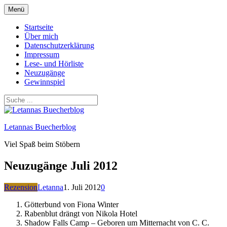
Zum
Menü
Inhalt
springen
Startseite
Über mich
Datenschutzerklärung
Impressum
Lese- und Hörliste
Neuzugänge
Gewinnspiel
Letannas Buecherblog
Viel Spaß beim Stöbern
Neuzugänge Juli 2012
Rezension
Letanna
1. Juli 2012
0
Götterbund von Fiona Winter
Rabenblut drängt von Nikola Hotel
Shadow Falls Camp – Geboren um Mitternacht von C. C.