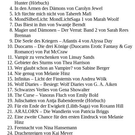
Hunter (Hörbuch)
In den Armen des Dämons von Carolyn Jewel
Ich fürchte mich nicht von Tahereh Mafi
MondSilberLicht: MondLichtSaga 1 von Marah Woolf
Das Biest in ihm von Swantje Berndt
Magier und Dämonen – Der Verrat: Band 2 von Sarah Rees
Brennan
Die Seele des Kriegers – Atlantis 4 von Alyssa Day
Duocarns – Die drei Könige (Duocarns Erotic Fantasy & Gay
Romance) von Pat McCraw
Vampir zu verschenken von Linsay Sands
Gebieter des Sturms von Thea Harrison
Wer glaubt schon an Vampire? von Sabine Berger
Nie genug von Melanie Hinz
Infinitas – Licht der Finsternis von Andrea Wölk
Wolf Diaries – Besiegt: Wolf Diaries von G. A. Aiken
Schwarzes Verlies von Gena Showalter
The Curse – Vanoras Fluch von Emily Bold
Julischatten von Antja Babendererde (Hörbuch)
Für ein Ende der Ewigkeit (Lilith-Saga) von Roxann Hill
ARALORN – Die Wandlerin von Patricia Briggs
Eine zweite Chance für den ersten Eindruck von Melanie
Hinz
Feennacht von Nina Hansemann
Drachenreigen von Kai Meyer